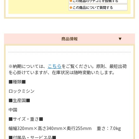
商品情報
※納期については、
こちら
をご覧ください。原則、最短出荷
を心掛けていますが、在庫状況は随時変動いたします。
■種類■
ロックミシン
■生産国■
中国
■サイズ・重さ■
幅幅320mm×高さ340mm×奥行255mm 重さ：7.0kg
■付属品・サービス品■