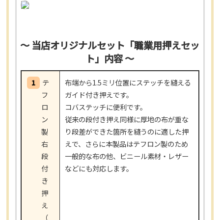
～ 当店オリジナルセット「職業用押えセッ
ト」内容 ～
1
テ
布端から1.5ミリ位置にステッチを縫える
フ
ガイド付き押えです。
ロ
コバステッチに便利です。
ン
従来の段付き押え同様に厚地の布が重な
製
り段差ができた箇所を縫うのに適した押
右
えで、さらに本製品はテフロン製のため
段
一般的な布の他、ビニール素材・レザー
付
などにも対応します。
き
押
え
（