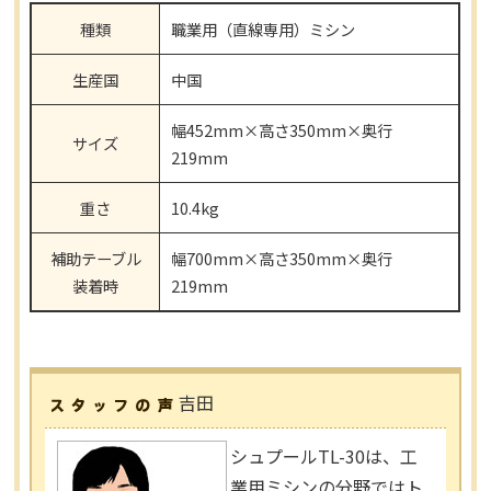
種類
職業用（直線専用）ミシン
生産国
中国
幅452mm×高さ350mm×奥行
サイズ
219mm
重さ
10.4kg
補助テーブル
幅700mm×高さ350mm×奥行
装着時
219mm
吉田
シュプールTL-30は、工
業用ミシンの分野ではト