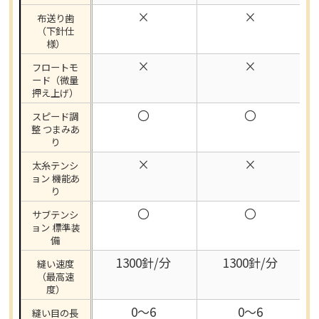
×
×
布送り歯
（下針仕
様）
×
×
フロートモ
ード（微量
押え上げ）
〇
〇
スピード調
整 つまみあ
り
×
×
太糸テンシ
ョン 機能あ
り
〇
〇
サブテンシ
ョン 標準装
備
1300針/分
1300針/分
縫い速度
（最高速
度）
0～6
0～6
縫い目の長