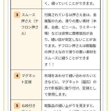
く、縫っていくことができます。
3
スムース
付属されているは押さえ金は、金
押さえ（テ
属製のため、滑りの悪い素材（本
フロン押さ
革、合皮、ビニール、ラミネート
え）
等）などは非常に摩擦抵抗があ
り、縫い目が安定しないことがあ
ります。テフロン押さえは樹脂製
の押さえなので滑りの悪い素材を
スムーズに縫うことができま
す！！
4
マグネッ
布端をあわせて縫い合わせたいと
ト定規
きなどに、マグネット（磁石）の
力で針板部に取り付け、定規とし
て使用します。
5
右段付き
既製品の縫い上がりを見ますと、