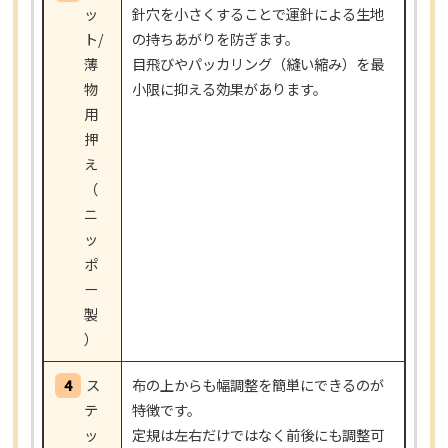
ッ
針穴を小さくすることで運針による生地
ト/
の持ちあがりを防ぎます。
薄
目飛びやパッカリング（縫い縮み）を最
物
小限に抑える効果があります。
用
押
え
（
ニ
ッ
ポ
ー
製
）
4
ス
布の上からも幅調整を簡単にできるのが
テ
特徴です。
ッ
定規は左右だけではなく前後にも調整可