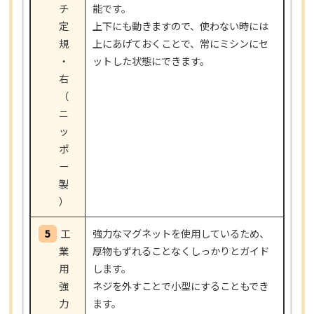
チ
能です。
定
上下にも動きますので、使わない時には
規
上にあげておくことで、常にミシンにセ
・
ットした状態にできます。
右
（
ニ
ッ
ポ
ー
製
）
5
工
強力なマグネットを使用しているため、
業
厚物もずれることなくしっかりとガイド
用
します。
強
ネジを外すことで小型にすることもでき
力
ます。