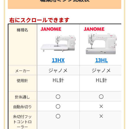
右にスクロールできます
機種名
13HX
13HL
ジャノメ
ジャノメ
メーカー
HL針
HL針
使用針
〇
〇
針糸通し
〇
×
自動糸切り
〇
×
糸切付フッ
トコントロ
ーラー