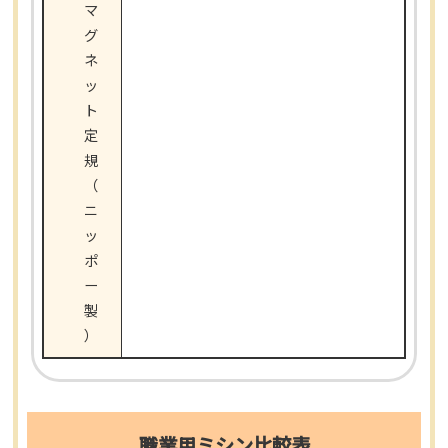
マ
グ
ネ
ッ
ト
定
規
（
ニ
ッ
ポ
ー
製
）
職業用ミシン比較表