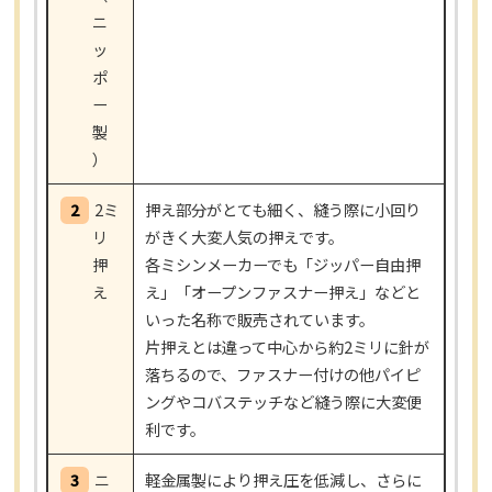
ニ
ッ
ポ
ー
製
）
2
2ミ
押え部分がとても細く、縫う際に小回り
リ
がきく大変人気の押えです。
押
各ミシンメーカーでも「ジッパー自由押
え
え」「オープンファスナー押え」などと
いった名称で販売されています。
片押えとは違って中心から約2ミリに針が
落ちるので、ファスナー付けの他パイピ
ングやコバステッチなど縫う際に大変便
利です。
3
ニ
軽金属製により押え圧を低減し、さらに