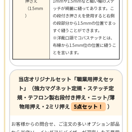
押さえ
1mmや1.5mmなど細い幅のステ
（1.5mm
ッチが綺麗に縫ってあります。こ
）
の段付き押さえを使用すると右側
の段部分から1.5mmの位置でまっ
すぐ縫うことができます。
※洋裁口語でコバステッチとは、
布縁から1.5mm位の位置に縫うこ
とを言います。
当店オリジナルセット「職業用押えセッ
ト」（強力マグネット定規・ステッチ定
規・テフロン製右段付き押え・ニット/薄
物用押え・2ミリ押え
5点セット！
）
お客様からの問合せ、ご注文の多いオプション部品