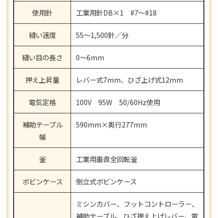
使用針
工業用針DB×1 #7〜#18
縫い速度
55〜1,500針／分
縫い目の長さ
0〜6mm
押え上昇量
レバー式7mm、ひざ上げ式12mm
電気定格
100V 95W 50/60Hz使用
補助テーブル
590mm×奥行277mm
幅
釜
工業用垂直全回転釜
ボビンケース
倒立式ボビンケース
ミシンカバー、フットコントローラー、
補助テーブル、ひざ押え上げレバー、電