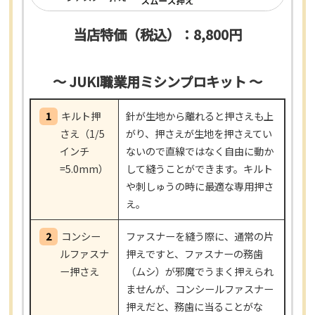
当店特価（税込）：8,800円
～ JUKI職業用ミシンプロキット ～
1
キルト押
針が生地から離れると押さえも上
さえ（1/5
がり、押さえが生地を押さえてい
インチ
ないので直線ではなく自由に動か
=5.0mm）
して縫うことができます。キルト
や刺しゅうの時に最適な専用押さ
え。
2
コンシー
ファスナーを縫う際に、通常の片
ルファスナ
押えですと、ファスナーの務歯
ー押さえ
（ムシ）が邪魔でうまく押えられ
ませんが、コンシールファスナー
押えだと、務歯に当ることがな