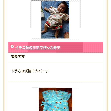
イチゴ柄の生地で作った甚平
モモママ
下手さは愛情でカバー♪