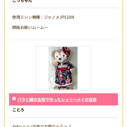
こうちゃん
使用ミシン機種：ジャノメJP510N
姉妹お揃いムームー
バラと蝶の生地で作ったシェリーメイの浴衣
ことろ
かわいいい浴衣でお祭りへＧｏ♪