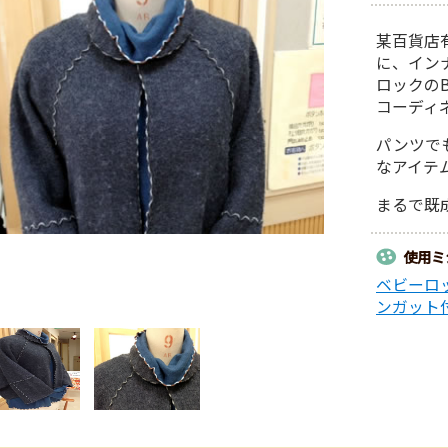
某百貨店
に、イン
ロックのB
コーディ
パンツで
なアイテ
まるで既
使用ミ
ベビーロッ
ンガット