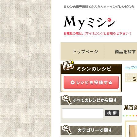
ミシンの販売修理とかんたんソーイングレシピなら
トップページ
商品を探す
トップペ
ミ
某百