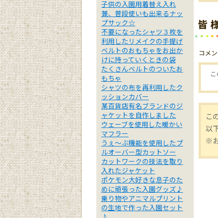
子供の入園用着替え入れ
兼、普段使いも出来るナッ
プサック☆
不要になったシャツ３枚を
利用したリメイクの手提げ
ベルトのおもちゃをお出か
コメン
けに持っていくときの袋
たくさんベルトのついたお
こ
もちゃ
シャツの布を再利用したク
ッションカバー
某百貨店有名ブランドのジ
ャケットを自作しました
こ
ウェーブを使用した暖かい
以
マフラー
※
うぇ～ぶ機能を使用したプ
ルオーバー型カットソー
カットワークの技法を取り
入れたジャケット
ポケモン大好きな息子のた
めに頑張った入園グッズ♪
乗り物やアニマルプリント
の生地で作った入園セット
♪