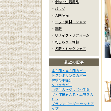
小物・生活用品
バッグ
入園準備
ニット素材・シャツ
洋服
リメイク・リフォーム
刺しゅう・刺繍
犬服・ドッグウェア
座布団と座布団カバー
トランポリンのカバー
学校の手提げ
ソファカバー
小学生入学グッズ～手提
げ・体操着入れ・上履き入
れ～
ブラウンボーダー セットア
ップ