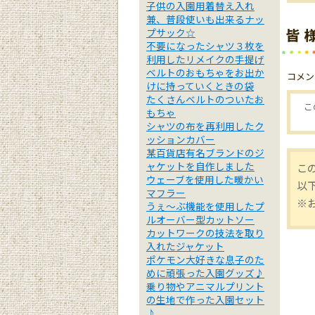
子供の入園用着替え入れ
兼、普段使いも出来るナッ
プサック☆
不要になったシャツ３枚を
利用したリメイクの手提げ
ベルトのおもちゃをお出か
コメン
けに持っていくときの袋
たくさんベルトのついたお
こ
もちゃ
シャツの布を再利用したク
ッションカバー
某百貨店有名ブランドのジ
ャケットを自作しました
こ
ウェーブを使用した暖かい
以
マフラー
※
うぇ～ぶ機能を使用したプ
ルオーバー型カットソー
カットワークの技法を取り
入れたジャケット
ポケモン大好きな息子のた
めに頑張った入園グッズ♪
乗り物やアニマルプリント
の生地で作った入園セット
♪