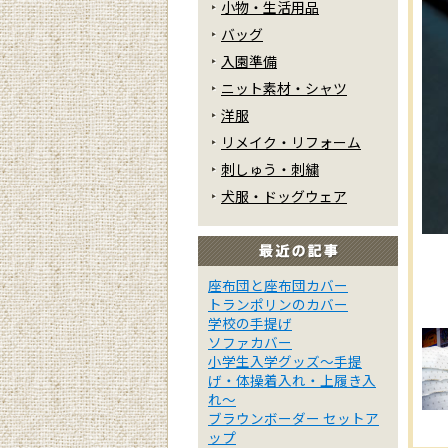
小物・生活用品
バッグ
入園準備
ニット素材・シャツ
洋服
リメイク・リフォーム
刺しゅう・刺繍
犬服・ドッグウェア
座布団と座布団カバー
トランポリンのカバー
学校の手提げ
ソファカバー
小学生入学グッズ～手提
げ・体操着入れ・上履き入
れ～
ブラウンボーダー セットア
ップ