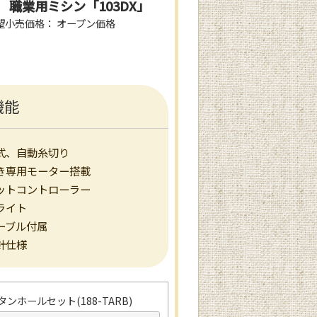
 職業用ミシン「103DX」
望小売価格： オープン価格
機能
式、自動糸切り
き専用モーター搭載
ットコントローラー
ライト
ーブル付属
針仕様
ンホールセット(188-TARB)