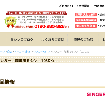
ミシンのブログ
よくあるご質問
修理のご依頼
ージ
>
商品
>
メーカーで探す
>
シンガーミシン
>
シンガー 職業用ミシン「103DX」
ンガー 職業用ミシン「103DX」
品情報