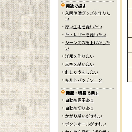
用途で探す
入園準備グッズを作りた
い
厚い生地を縫いたい
革・レザーを縫いたい
ジーンズの裾上げがした
い
洋服を作りたい
文字を縫いたい
刺しゅうをしたい
キルトパッチワーク
機能・特長で探す
自動糸調子あり
自動糸切りあり
かがり縫いがきれい
ボタンホールがきれい
かんたん操作（初心者・