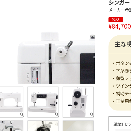
シンガー
メーカー希
¥84,700
主な
・ボタン
・下糸巻
・薄型フ
・ツイン
・補助テ
・工業用
職業用ボタ