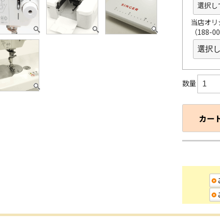
当店オリ
（188-0
数量