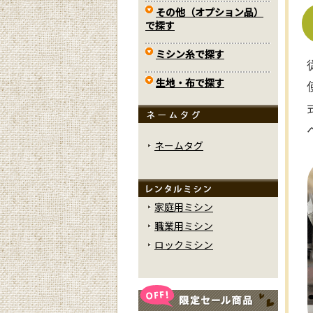
その他（オプション品）
で探す
ミシン糸で探す
生地・布で探す
ネームタグ
家庭用ミシン
職業用ミシン
ロックミシン