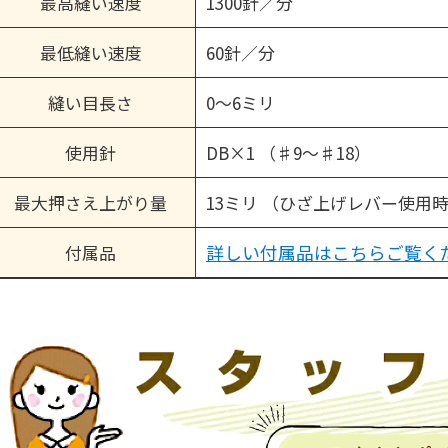
最高縫い速度
1300針／分
最低縫い速度
60針／分
縫い目長さ
0〜6ミリ
使用針
DB×1 （♯9〜♯18）
最大押さえ上がり量
13ミリ （ひざ上げレバー使用
詳しい付属品はこちらご覧く
付属品