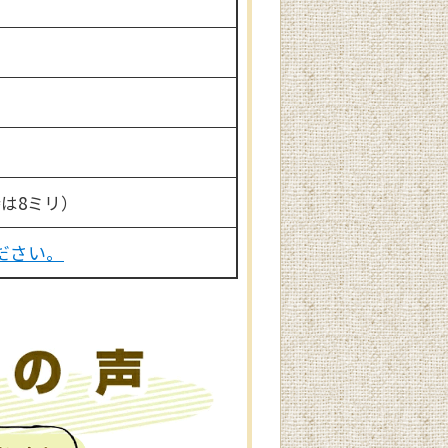
時は8ミリ）
ださい。