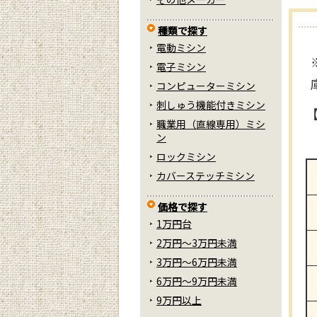
種類で探す
電動ミシン
電子ミシン
コンピューターミシン
刺しゅう機能付きミシン
職業用（直線専用）ミシ
ン
ロックミシン
カバーステッチミシン
価格で探す
1万円台
2万円～3万円未満
3万円～6万円未満
6万円～9万円未満
9万円以上