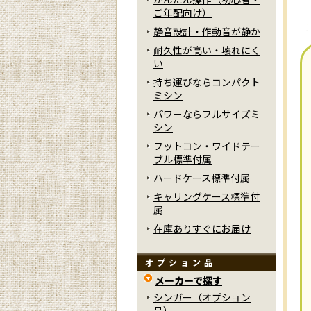
ご年配向け）
静音設計・作動音が静か
耐久性が高い・壊れにく
い
持ち運びならコンパクト
ミシン
パワーならフルサイズミ
シン
フットコン・ワイドテー
ブル標準付属
ハードケース標準付属
キャリングケース標準付
属
在庫ありすぐにお届け
メーカーで探す
シンガー（オプション
品）