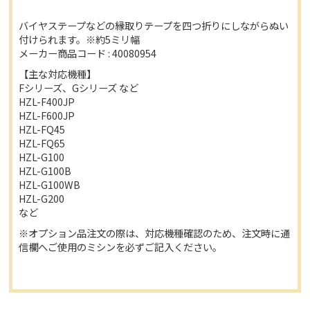
バイヤステープなどの縁取りテープを四つ折りにしながらぬい
付けられます。※約5ミリ幅
メーカー商品コード : 40080954
【主な対応機種】
Fシリーズ、Gシリーズ など
HZL-F400JP
HZL-F600JP
HZL-FQ45
HZL-FQ65
HZL-G100
HZL-G100B
HZL-G100WB
HZL-G200
など
※オプション品注文の際は、対応機種確認のため、注文時に通
信欄へご使用のミシンを必ずご記入ください。