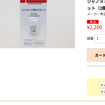
ジャノメ
ット（2
メーカー希望
¥2,200
数量