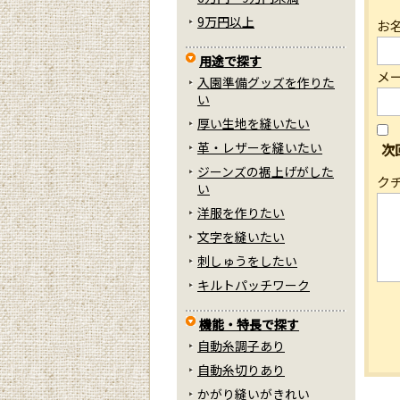
9万円以上
お
用途で探す
メ
入園準備グッズを作りた
い
厚い生地を縫いたい
革・レザーを縫いたい
次
ジーンズの裾上げがした
ク
い
洋服を作りたい
文字を縫いたい
刺しゅうをしたい
キルトパッチワーク
機能・特長で探す
自動糸調子あり
自動糸切りあり
かがり縫いがきれい