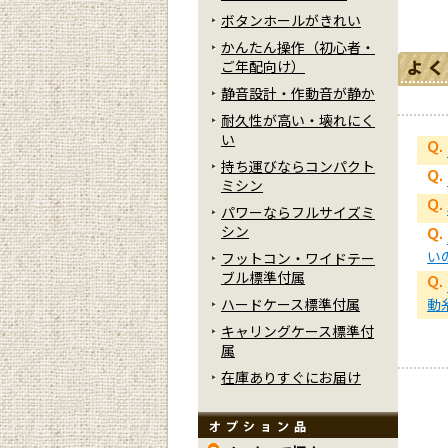
ボタンホールがきれい
かんたん操作（初心者・
ご年配向け）
静音設計・作動音が静か
耐久性が高い・壊れにく
い
持ち運びならコンパクト
ミシン
パワーならフルサイズミ
シン
い
フットコン・ワイドテー
ブル標準付属
動
ハードケース標準付属
キャリングケース標準付
属
在庫ありすぐにお届け