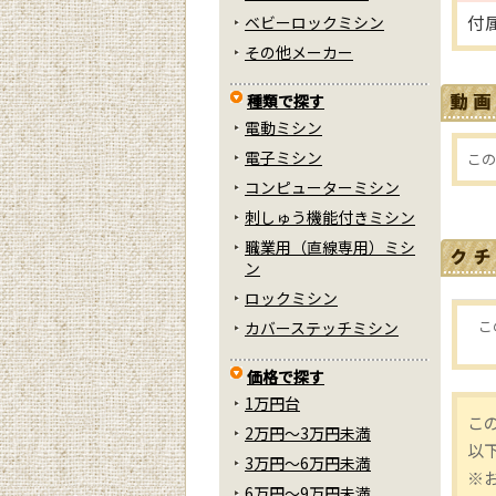
付
ベビーロックミシン
その他メーカー
種類で探す
電動ミシン
電子ミシン
この
コンピューターミシン
刺しゅう機能付きミシン
職業用（直線専用）ミシ
ン
ロックミシン
こ
カバーステッチミシン
価格で探す
1万円台
こ
2万円～3万円未満
以
3万円～6万円未満
※
6万円～9万円未満