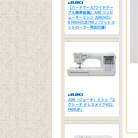
【ハードケース/ワイドテー
ブル標準装備】JUKI コンピ
ューターミシン JUKI/HZL-
B700/HZLB700 」(フットコ
ントローラー特別付属)
JUKI（ジューキ）ミシン「エ
クシード ドレスメイクHZL-
F400JP」