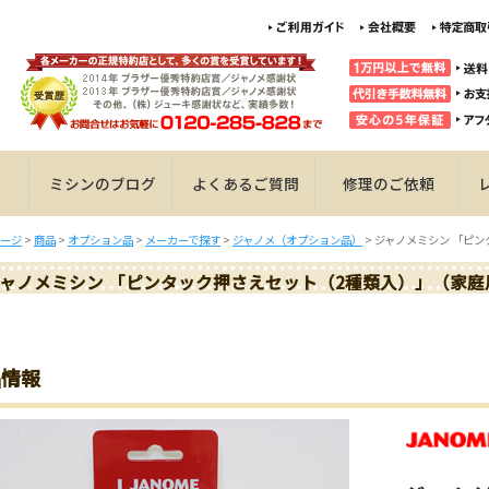
ミシンのブログ
よくあるご質問
修理のご依頼
ージ
>
商品
>
オプション品
>
メーカーで探す
>
ジャノメ（オプション品）
>
ジャノメミシン 「ピ
ャノメミシン 「ピンタック押さえセット（2種類入）」（家庭
品情報