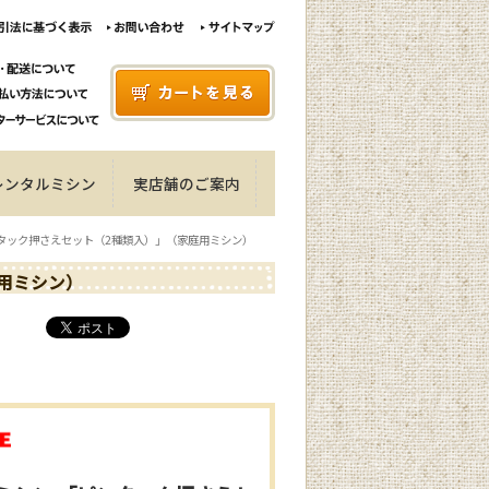
レンタルミシン
実店舗のご案内
ンタック押さえセット（2種類入）」（家庭用ミシン）
用ミシン）