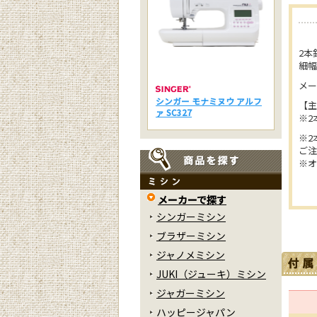
2本
細幅
メー
シンガー モナミヌウ アルフ
【主
ァ SC327
※2
※2
ご注
※
メーカーで探す
シンガーミシン
ブラザーミシン
ジャノメミシン
JUKI（ジューキ）ミシン
ジャガーミシン
ハッピージャパン