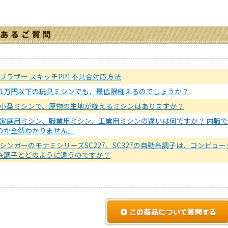
ブラザー スキッチPP1不具合対応方法
1万円以下の玩具ミシンでも、最低限縫えるのでしょうか？
小型ミシンで、厚物の生地が縫えるミシンはありますか？
家庭用ミシン、職業用ミシン、工業用ミシンの違いは何ですか？ 内職
のか全然わかりません。
シンガーのモナミシリーズSC227、SC327の自動糸調子は、コンピ
糸調子とどのように違うのですか？