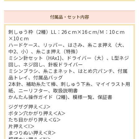
付属品・セット内容
刺しゅう枠（2種）LL：26ｃｍ×16ｃｍ/Ｍ：10ｃｍ
×10ｃｍ
ハードケース、リッパー、はさみ、糸こま押え（大、
中2、小）、糸こま押え（特殊）
ミシン針セット（HAx1)、ドライバー（大）、L型ネジ
回し、ネジ回し、針板ドライバー
ミシンブラシ、糸こまネット、はとめ穴パンチ、付属
品トレイ、付属品バッグ
2本針、補助糸たて棒、刺しゅう下糸、マイイラスト用
紙、ニーリフター、取扱説明書
かんたん操作ガイド（2種)、模様一覧、保証書
ジグザグ押え＜J＞
ボタン穴かがり押え＜A＞
たち目かがり押え＜G＞
片押え＜I＞
まつりぬい押え＜R＞