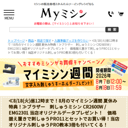
MENU
トップページ
>
商品
>
用途で探す
>
入園準備グッズを作りたい
>
≪8/18(火)昼12時ま
で！8月のマイミシン週間 夏休み特典！≫ブラザー 刺しゅうミシン CR2600W /
EMG2301 当店オリジナルデータプレゼント！ 価格据え置きで刺しゅうPRO11とセッ
トでお買い得！当店オリジナル刺しゅうPRO教本3冊も付いてくる！
≪8/18(火)昼12時まで！8月のマイミシン週間 夏休み
特典！≫ブラザー 刺しゅうミシン CR2600W /
EMG2301 当店オリジナルデータプレゼント！ 価格
据え置きで刺しゅうPRO11とセットでお買い得！当店
オリジナル刺しゅうPRO教本3冊も付いてくる！