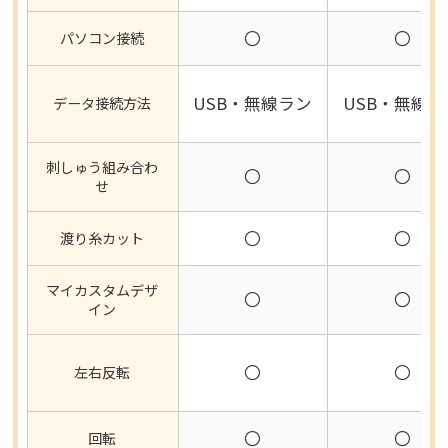
〇
〇
パソコン接続
USB・無線ラン
USB・無線ラ
データ接続方法
刺しゅう組み合わ
〇
〇
せ
〇
〇
渡り糸カット
マイカスタムデザ
〇
〇
イン
〇
〇
左右反転
〇
〇
回転