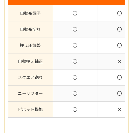
〇
〇
自動糸調子
〇
〇
自動糸切り
〇
〇
押え圧調整
〇
×
自動押え補正
〇
〇
スクエア送り
〇
〇
ニーリフター
〇
×
ピボット機能