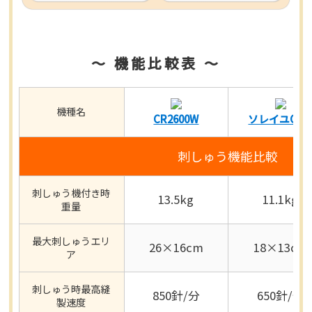
～ 機能比較表 ～
機種名
CR2600W
ソレイユCR
刺しゅう機能比較
刺しゅう機付き時
13.5kg
11.1kg
重量
最大刺しゅうエリ
26×16cm
18×13cm
ア
刺しゅう時最高縫
850針/分
650針/分
製速度