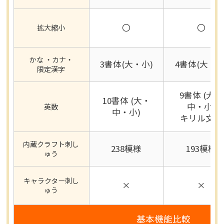
〇
〇
拡大縮小
かな ・カナ・
3書体(大・小)
4書体(大・小
限定漢字
9書体 (大・
10書体 (大・
中・小)
英数
中・小)
キリル文字
内蔵クラフト刺し
238模様
193模様
ゅう
キャラクター刺し
×
×
ゅう
基本機能比較