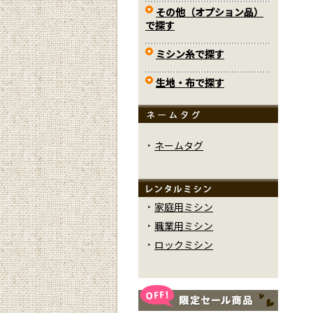
その他（オプション品）
で探す
ミシン糸で探す
生地・布で探す
ネームタグ
家庭用ミシン
職業用ミシン
ロックミシン