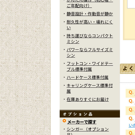
ご年配向け）
静音設計・作動音が静か
耐久性が高い・壊れにく
い
持ち運びならコンパクト
ミシン
パワーならフルサイズミ
シン
フットコン・ワイドテー
ブル標準付属
ハードケース標準付属
キャリングケース標準付
属
在庫ありすぐにお届け
メーカーで探す
い
シンガー（オプション
品）