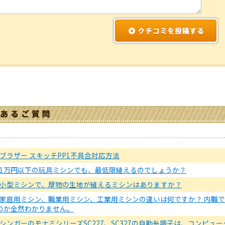
ブラザー スキッチPP1不具合対応方法
1万円以下の玩具ミシンでも、最低限縫えるのでしょうか？
小型ミシンで、厚物の生地が縫えるミシンはありますか？
家庭用ミシン、職業用ミシン、工業用ミシンの違いは何ですか？ 内職
のか全然わかりません。
シンガーのモナミシリーズSC227、SC327の自動糸調子は、コンピ