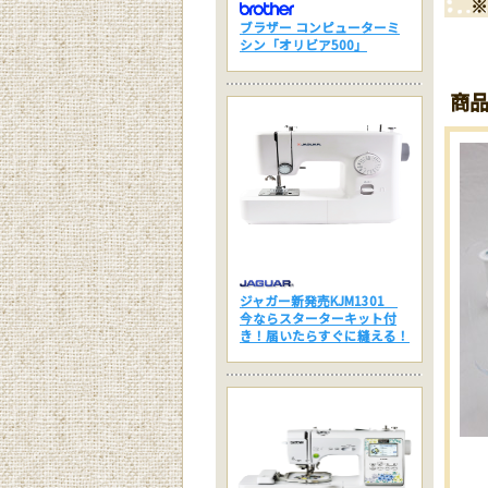
※
ブラザー コンピューターミ
シン「オリビア500」
商
ジャガー新発売KJM1301
今ならスターターキット付
き！届いたらすぐに縫える！