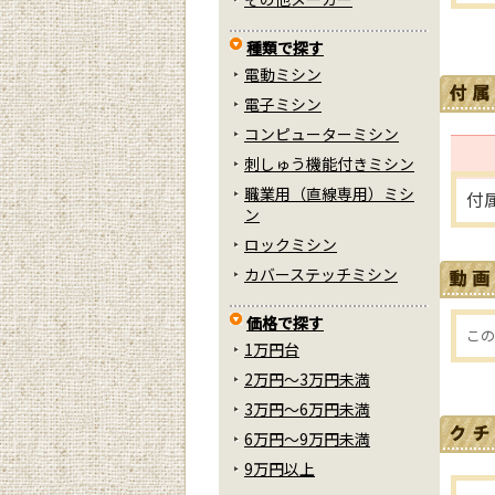
種類で探す
電動ミシン
電子ミシン
コンピューターミシン
刺しゅう機能付きミシン
職業用（直線専用）ミシ
付
ン
ロックミシン
カバーステッチミシン
価格で探す
この
1万円台
2万円～3万円未満
3万円～6万円未満
6万円～9万円未満
9万円以上