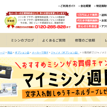
ミシンのブログ
よくあるご質問
修理のご依頼
ージ
>
商品
>
オプション品
>
メーカーで探す
>
ジャノメ（オプション品）
>
※販売終了/ジャノメミ