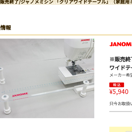
販売終了/ジャノメミシン 「クリアワイドテーブル」（家庭用
品情報
※販売終
ワイドテ
メーカー希
¥5,940
只今お取扱