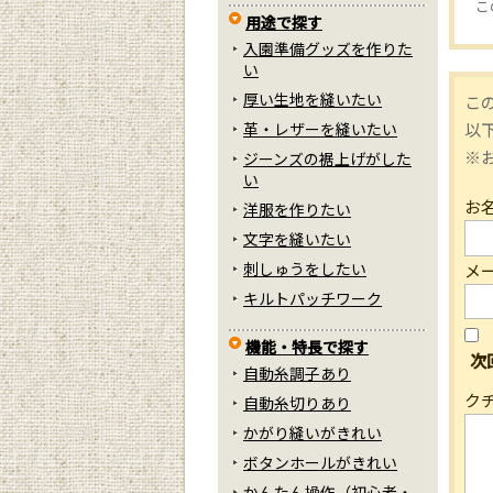
こ
用途で探す
入園準備グッズを作りた
い
厚い生地を縫いたい
こ
以
革・レザーを縫いたい
※
ジーンズの裾上げがした
い
お
洋服を作りたい
文字を縫いたい
刺しゅうをしたい
メ
キルトパッチワーク
機能・特長で探す
次
自動糸調子あり
ク
自動糸切りあり
かがり縫いがきれい
ボタンホールがきれい
かんたん操作（初心者・