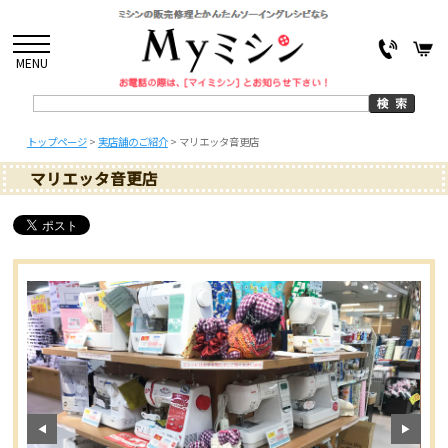
MENU
トップページ
>
実店舗のご紹介
>
マリエッタ音更店
マリエッタ音更店