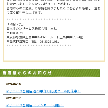
おかけしますことを深くお詫び申し上げます。
皆様からのご愛顧、ご厚情を賜りましたことを心より感謝し、重ね
て厚く御礼申し上げます。
*-*-*-*-*-*-*-*-*-*-*-*-*-*-*-*-*-*-*-*-*-*-*-*-*
「問合せ先」
日本ミシンサービス株式会社 本社
〒168-0074
東京都杉並区上高井戸1-13-1 ルート上高井戸ビル4階
常設店担当窓口 TEL 03-3329-1091
*-*-*-*-*-*-*-*-*-*-*-*-*-*-*-*-*-*-*-*-*-*-*-*-*
2024.04.16
マリエッタ音更店 春の手作り応援セール開催中！
2023.02.17
マリエッタ音更店 ミシンセール開催！