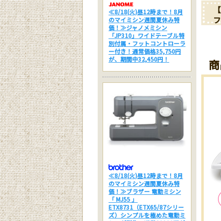
【
≪8/18(火)昼12時まで！8月
フ
のマイミシン週間夏休み特
価！≫ジャノメミシン
「JP310」ワイドテーブル特
別付属・フットコントローラ
ー付き！通常価格35,750円
が、期間中32,450円！
商
≪8/18(火)昼12時まで！8月
のマイミシン週間夏休み特
価！≫ブラザー 電動ミシン
「 MJ55 」
ETX8731（ETX65/87シリー
ズ）シンプルを極めた電動ミ