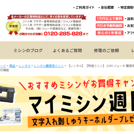
ミシンのブログ
よくあるご質問
修理のご依頼
ージ
>
商品
>
レンタル
>
レンタル職業用ミシン
>
【レンタル】【特選ミシン】JUKI ジューキ 職業用ミシ
切機能