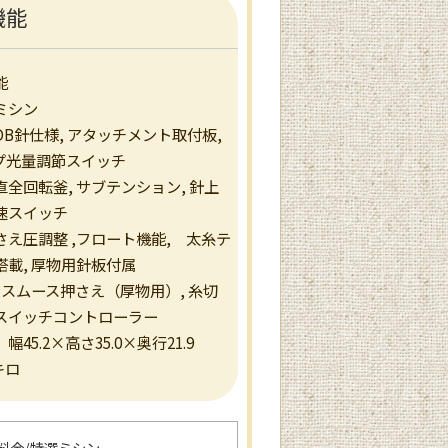
機能
能
ミシン
B針仕様, アタッチメント取付板,
ンプ光量調節スイッチ
全回転釜, サブテンション, 針上
速スイッチ
さえ圧調整 ,フロート機能, 太糸テ
搭載, 厚物用針板付属
 スムース押さえ（厚物用）, 糸切
スイッチコントローラー
45.2×高さ35.0×奥行21.9
キロ
料金/特選ミシン