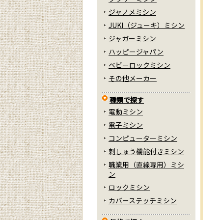
ジャノメミシン
JUKI（ジューキ）ミシン
ジャガーミシン
ハッピージャパン
ベビーロックミシン
その他メーカー
種類で探す
電動ミシン
電子ミシン
コンピューターミシン
刺しゅう機能付きミシン
職業用（直線専用）ミシ
ン
ロックミシン
カバーステッチミシン