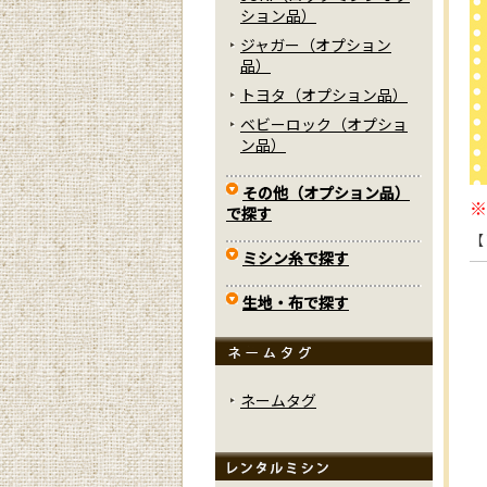
ション品）
ジャガー（オプション
品）
トヨタ（オプション品）
ベビーロック（オプショ
ン品）
その他（オプション品）
※
で探す
【
ミシン糸で探す
生地・布で探す
ネームタグ