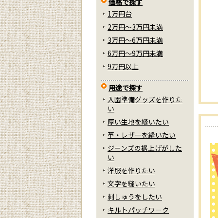
価格で探す
1万円台
2万円～3万円未満
3万円～6万円未満
6万円～9万円未満
9万円以上
用途で探す
入園準備グッズを作りた
い
厚い生地を縫いたい
革・レザーを縫いたい
ジーンズの裾上げがした
い
洋服を作りたい
文字を縫いたい
刺しゅうをしたい
キルトパッチワーク