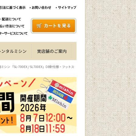
レンタルミシン
実店舗のご案内
ン 「SL-700EX / SL700EX」DB針仕様・フットス