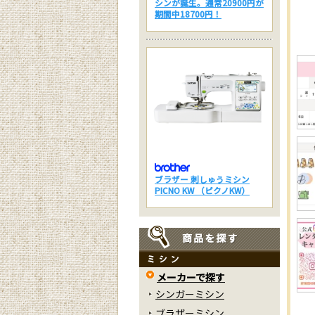
シンが誕生。通常20900円が
期間中18700円！
ブラザー 刺しゅうミシン
PICNO KW （ピクノKW）
メーカーで探す
シンガーミシン
ブラザーミシン