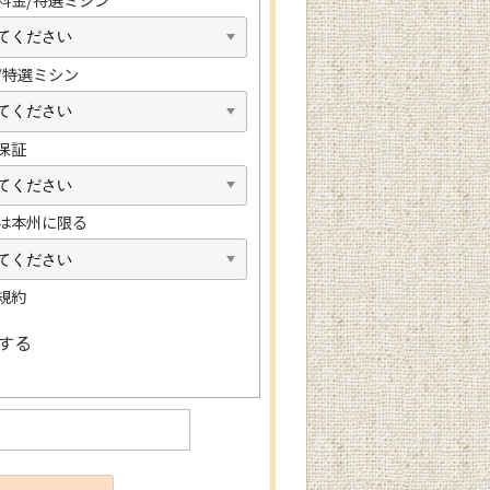
/特選ミシン
保証
は本州に限る
規約
する