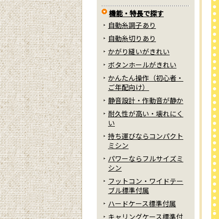
機能・特長で探す
自動糸調子あり
自動糸切りあり
かがり縫いがきれい
ボタンホールがきれい
かんたん操作（初心者・
ご年配向け）
静音設計・作動音が静か
耐久性が高い・壊れにく
い
持ち運びならコンパクト
ミシン
パワーならフルサイズミ
シン
フットコン・ワイドテー
ブル標準付属
ハードケース標準付属
キャリングケース標準付