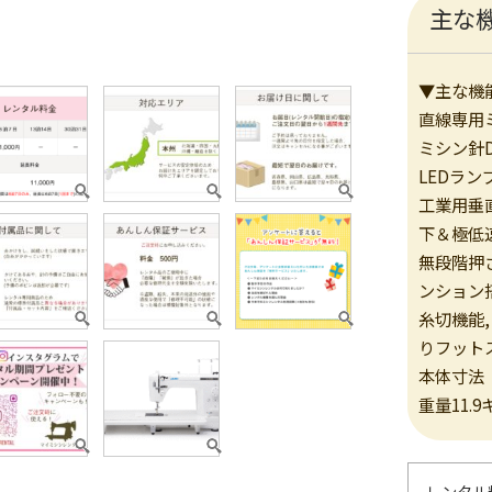
主な
▼主な機
直線専用
ミシン針D
LEDラ
工業用垂直
下＆極低
無段階押
ンション
糸切機能,
りフット
本体寸法 幅
重量11.9
レンタル