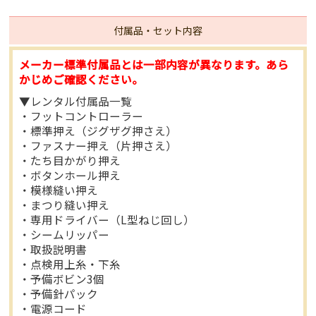
付属品・セット内容
メーカー標準付属品とは一部内容が異なります。あら
かじめご確認ください。
▼レンタル付属品一覧
・フットコントローラー
・標準押え（ジグザグ押さえ）
・ファスナー押え（片押さえ）
・たち目かがり押え
・ボタンホール押え
・模様縫い押え
・まつり縫い押え
・専用ドライバー（L型ねじ回し）
・シームリッパー
・取扱説明書
・点検用上糸・下糸
・予備ボビン3個
・予備針パック
・電源コード