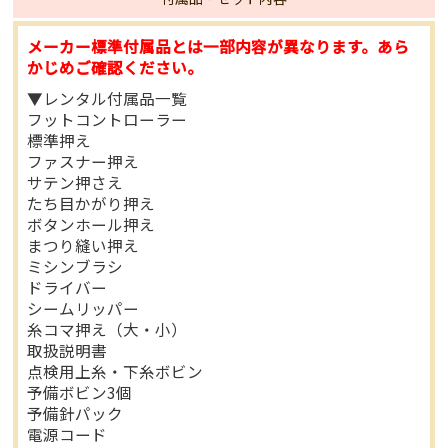
メーカー標準付属品とは一部内容が異なります。あら
かじめご確認ください。
▼レンタル付属品一覧
フットコントローラー
標準押え
ファスナー押え
サテン押さえ
たち目かがり押え
ボタンホール押え
まつり縫い押え
ミシンブラシ
ドライバー
シームリッパー
糸コマ押え（大・小）
取扱説明書
点検用上糸・下糸ボビン
予備ボビン3個
予備針パック
電源コード