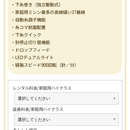
・下糸巻き（独立駆動式）
・家庭用ミシン最多の直線縫い37基線
・自動糸調子機能
・糸コマ前面配置
・下糸クイック
・針停止切り替機能
・ドロップフィード
・LEDデュアルライト
・縫製スピード900回転（針／分）
レンタル料金/家庭用ハイクラス
延長料金/家庭用ハイクラス
あんしん保証