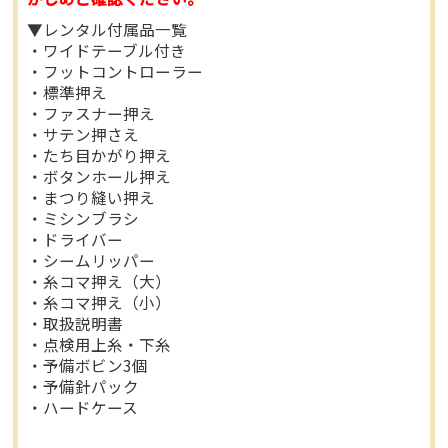
▼レンタル付属品一覧
・ワイドテーブル付き
・フットコントローラー
・標準押え
・ファスナー押え
・サテン押さえ
・たち目かがり押え
・ボタンホール押え
・まつり縫い押え
・ミシンブラシ
・ドライバー
・シームリッパー
・糸コマ押え（大）
・糸コマ押え（小）
・取扱説明書
・点検用上糸・下糸
・予備ボビン3個
・予備針パック
・ハードケース