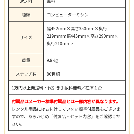
返送料
無料
種類
コンピューターミシン
幅452mm×高さ350mm×奥行
219mmm幅445mm×高さ290mm×
サイズ
奥行210mm>
重量
9.8Kg
ステッチ数
80種類
1万円以上発送料・代引き手数料無料／在庫１台
付属品はメーカー標準付属品とは一部内容が異なります。
レンタル商品にはお付けしていない標準付属品もございま
すので、あらかじめ「付属品・セット内容」をご確認くだ
さい。