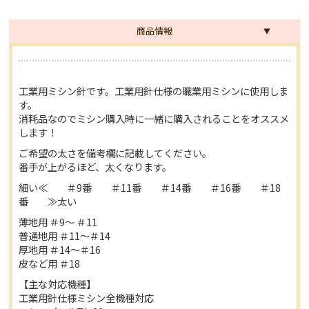
商品情報
工業用ミシン針です。工業用針仕様の職業用ミシンに使用しま
す。
消耗品なのでミシン購入時に一緒に購入されることをオススメ
します！
ご希望の太さを備考欄に記載してください。
番手が上がるほど、太くなります。
細い≪ ＃9番 ＃11番 ＃14番 ＃16番 ＃18
番 ≫太い
薄地用 ＃9〜 ＃11
普通地用 ＃11〜＃14
厚地用 ＃14〜＃16
皮など用 ＃18
【主な対応機種】
工業用針仕様ミシン全機種対応