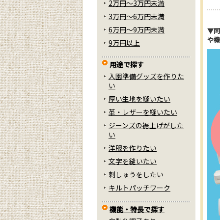
2万円～3万円未満
3万円～6万円未満
6万円～9万円未満
▼同
や機
9万円以上
用途で探す
入園準備グッズを作りた
い
厚い生地を縫いたい
革・レザーを縫いたい
ジーンズの裾上げがした
い
洋服を作りたい
文字を縫いたい
刺しゅうをしたい
キルトパッチワーク
機能・特長で探す