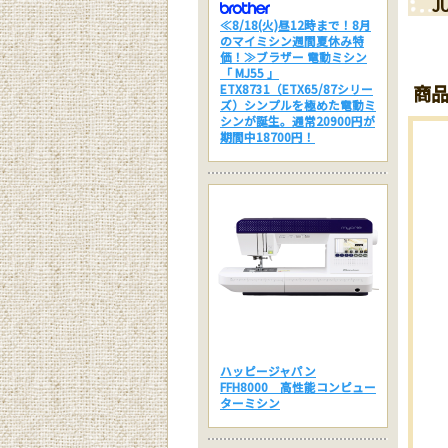
J
≪8/18(火)昼12時まで！8月
のマイミシン週間夏休み特
価！≫ブラザー 電動ミシン
「 MJ55 」
ETX8731（ETX65/87シリー
商
ズ）シンプルを極めた電動ミ
シンが誕生。通常20900円が
期間中18700円！
ハッピージャパン
FFH8000 高性能コンピュー
ターミシン