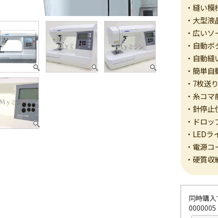
・縫い模
・大型液
・広いソ
・自動ボ
・自動縫
・簡単自
・7枚送
・糸コマ
・針停止
・ドロッ
・LEDラ
・電源コ
・硬質収
同時購入
0000005