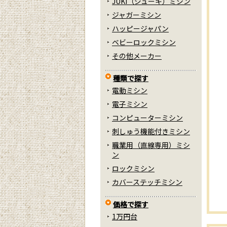
JUKI（ジューキ）ミシン
ジャガーミシン
ハッピージャパン
ベビーロックミシン
その他メーカー
種類で探す
電動ミシン
電子ミシン
コンピューターミシン
刺しゅう機能付きミシン
職業用（直線専用）ミシ
ン
ロックミシン
カバーステッチミシン
価格で探す
1万円台