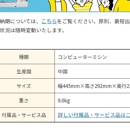
こちら
納期については、
をご覧ください。原則、最短
状況は随時変動いたします。
種類
コンピューターミシン
生産国
中国
サイズ
幅445mm×高さ292mm×奥行2
重さ
9.0kg
詳しい付属品・サービス品は
付属品・サービス品