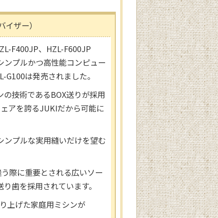
バイザー）
F400JP、HZL-F600JP
シンプルかつ高性能コンピュー
L-G100は発売されました。
の技術であるBOX送りが採用
ェアを誇るJUKIだから可能に
シンプルな実用縫いだけを望む
、縫う際に重要とされる広いソー
式送り歯を採用されています。
作り上げた家庭用ミシンが