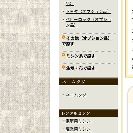
品）
トヨタ（オプション品）
ベビーロック（オプショ
ン品）
その他（オプション品）
で探す
ミシン糸で探す
生地・布で探す
ネームタグ
家庭用ミシン
職業用ミシン