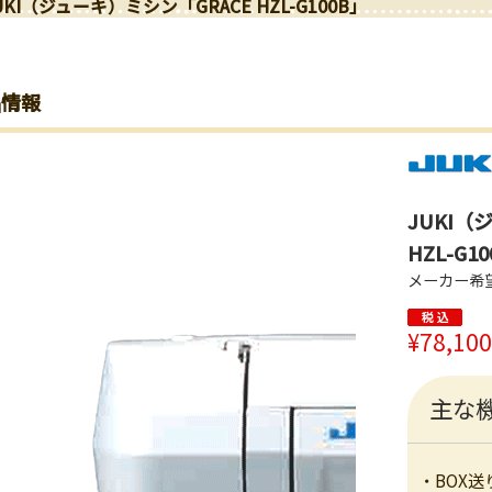
UKI（ジューキ）ミシン「GRACE HZL-G100B」
品情報
JUKI（
HZL-G1
メーカー希望小
¥78,100
主な
・BOX送