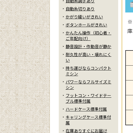
自動糸調子あり
自動糸切りあり
かがり縫いがきれい
※
ボタンホールがきれい
庫
かんたん操作（初心者・
ご年配向け）
静音設計・作動音が静か
耐久性が高い・壊れにく
い
持ち運びならコンパクト
ミシン
パワーならフルサイズミ
シン
フットコン・ワイドテー
ブル標準付属
ハードケース標準付属
キャリングケース標準付
属
在庫ありすぐにお届け