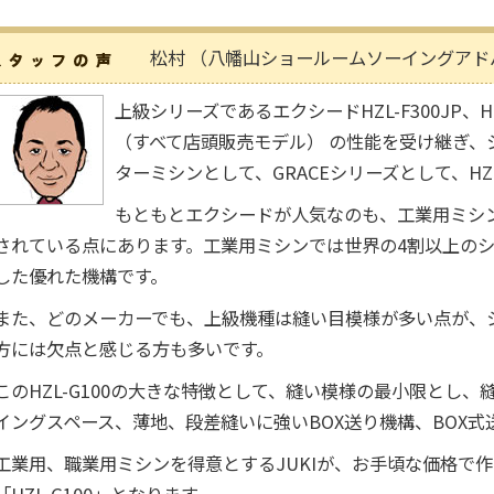
松村 （八幡山ショールームソーイングアド
上級シリーズであるエクシードHZL-F300JP、HZL-
（すべて店頭販売モデル） の性能を受け継ぎ、
ターミシンとして、GRACEシリーズとして、HZ
もともとエクシードが人気なのも、工業用ミシン
されている点にあります。工業用ミシンでは世界の4割以上のシ
した優れた機構です。
また、どのメーカーでも、上級機種は縫い目模様が多い点が、
方には欠点と感じる方も多いです。
このHZL-G100の大きな特徴として、縫い模様の最小限とし
イングスペース、薄地、段差縫いに強いBOX送り機構、BOX
工業用、職業用ミシンを得意とするJUKIが、お手頃な価格で
「HZL-G100」となります。