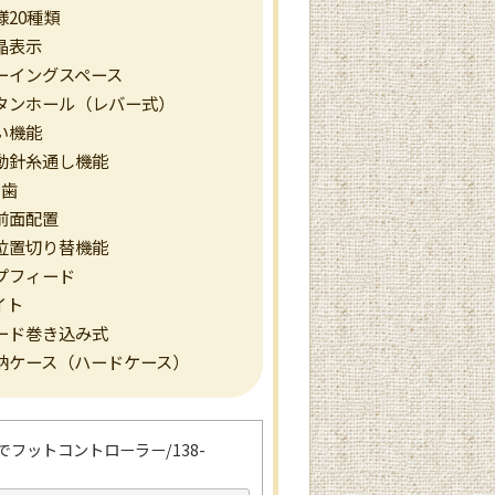
様20種類
晶表示
ーイングスペース
タンホール（レバー式）
い機能
動針糸通し機能
り歯
前面配置
位置切り替機能
プフィード
イト
ード巻き込み式
納ケース（ハードケース）
でフットコントローラー/138-