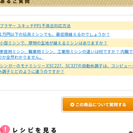
ブラザー スキッチPP1不具合対応方法
1万円以下の玩具ミシンでも、最低限縫えるのでしょうか？
小型ミシンで、厚物の生地が縫えるミシンはありますか？
家庭用ミシン、職業用ミシン、工業用ミシンの違いは何ですか？ 内職
のか全然わかりません。
シンガーのモナミシリーズSC227、SC327の自動糸調子は、コンピ
糸調子とどのように違うのですか？