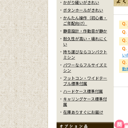
かがり縫いがきれい
ボタンホールがきれい
かんたん操作（初心者・
ご年配向け）
静音設計・作動音が静か
耐久性が高い・壊れにく
い
持ち運びならコンパクト
い
ミシン
パワーならフルサイズミ
動
シン
フットコン・ワイドテー
ブル標準付属
ハードケース標準付属
キャリングケース標準付
属
在庫ありすぐにお届け