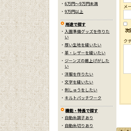
6万円～9万円未満
メ
9万円以上
用途で探す
次
入園準備グッズを作りた
い
ク
厚い生地を縫いたい
革・レザーを縫いたい
ジーンズの裾上げがした
い
洋服を作りたい
文字を縫いたい
刺しゅうをしたい
キルトパッチワーク
機能・特長で探す
自動糸調子あり
自動糸切りあり