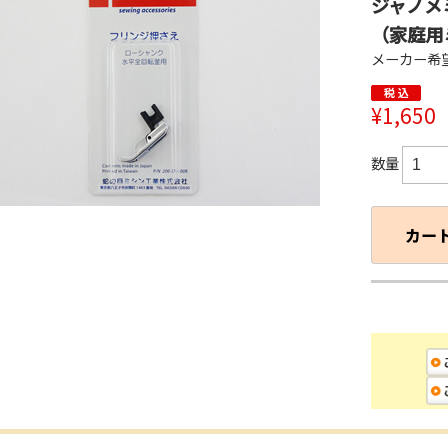
ジャノメ
（家庭用
メーカー希望
¥1,650
数量