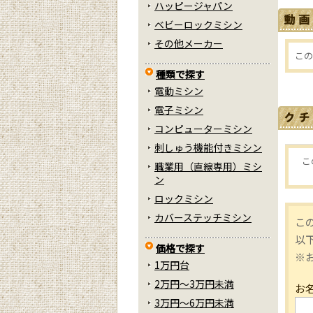
ハッピージャパン
ベビーロックミシン
その他メーカー
この
種類で探す
電動ミシン
電子ミシン
コンピューターミシン
刺しゅう機能付きミシン
こ
職業用（直線専用）ミシ
ン
ロックミシン
カバーステッチミシン
こ
以
価格で探す
※
1万円台
2万円～3万円未満
お
3万円～6万円未満