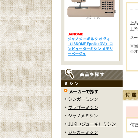
上糸
上糸
メー
ジャノメ エポルク オヴィ
〈JANOME Epolku OVI〉コ
※当
ンピューターミシン メモリ
※
ーベージュ
メーカーで探す
シンガーミシン
ブラザーミシン
ジャノメミシン
JUKI（ジューキ）ミシン
付
ジャガーミシン