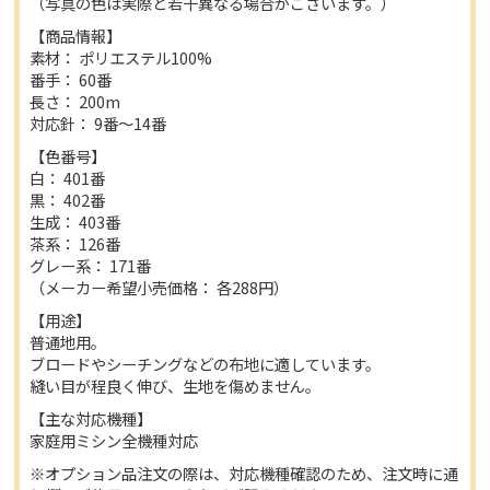
（写真の色は実際と若干異なる場合がございます。）
【商品情報】
素材： ポリエステル100%
番手： 60番
長さ： 200m
対応針： 9番〜14番
【色番号】
白： 401番
黒： 402番
生成： 403番
茶系： 126番
グレー系： 171番
（メーカー希望小売価格： 各288円）
【用途】
普通地用。
ブロードやシーチングなどの布地に適しています。
縫い目が程良く伸び、生地を傷めません。
【主な対応機種】
家庭用ミシン全機種対応
※オプション品注文の際は、対応機種確認のため、注文時に通