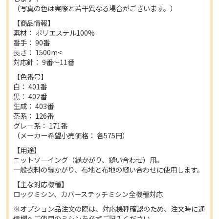
（写真の色は実際と若干異なる場合がございます。）
【商品情報】
素材： ポリエステル100%
番手： 90番
長さ： 1500m<
対応針： 9番〜11番
【色番号】
白： 401番
黒： 402番
生成： 403番
茶系： 126番
グレー系： 171番
（メーカー希望小売価格： 各575円）
【用途】
ニットソーイング（縁かがり、縫い合わせ）用。
一般衣料の縁かがり、布地と布地の縫い合わせに使用します。
【主な対応機種】
ロックミシン、カバーステッチミシン全機種対応
※オプション品注文の際は、対応機種確認のため、注文時に通
信欄へご使用のミシンを必ずご記入ください。