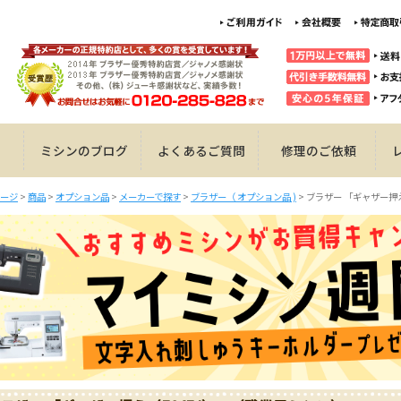
ミシンのブログ
よくあるご質問
修理のご依頼
ージ
>
商品
>
オプション品
>
メーカーで探す
>
ブラザー（ オプション品 )
>
ブラザー 「ギャザー押