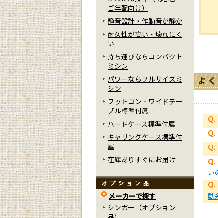
ご年配向け）
静音設計・作動音が静か
耐久性が高い・壊れにく
い
持ち運びならコンパクト
ミシン
パワーならフルサイズミ
シン
フットコン・ワイドテー
ブル標準付属
ハードケース標準付属
キャリングケース標準付
属
在庫ありすぐにお届け
い
動
メーカーで探す
シンガー（オプション
品）