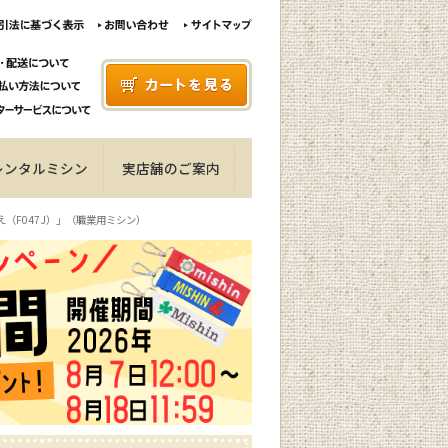
レンタルミシン
実店舗のご案内
え（F047J）」（職業用ミシン）