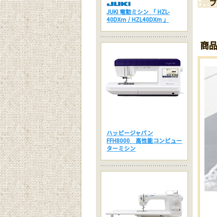
ブ
JUKI 電動ミシン 「 HZL-
40DXｍ / HZL40DXm 」
商
ハッピージャパン
FFH8000 高性能コンピュー
ターミシン