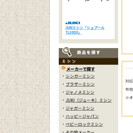
JUKIミシン「シュプール
TL30DX」
メーカーで探す
シンガーミシン
対応
ブラザーミシン
布地
ジャノメミシン
※
JUKI（ジューキ）ミシン
ジャガーミシン
ハッピージャパン
ベビーロックミシン
その他メーカー