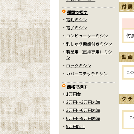
種類で探す
電動ミシン
電子ミシン
付
コンピューターミシン
刺しゅう機能付きミシン
職業用（直線専用）ミシ
ン
ロックミシン
この
カバーステッチミシン
価格で探す
1万円台
2万円～3万円未満
3万円～6万円未満
こ
6万円～9万円未満
9万円以上