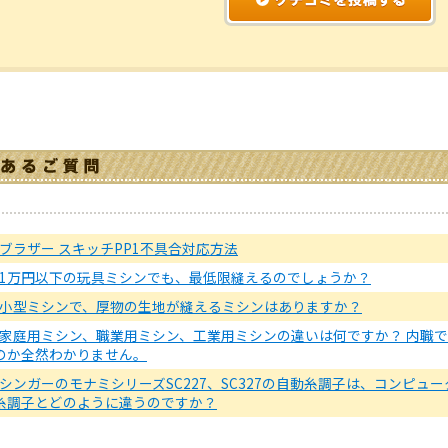
ブラザー スキッチPP1不具合対応方法
1万円以下の玩具ミシンでも、最低限縫えるのでしょうか？
小型ミシンで、厚物の生地が縫えるミシンはありますか？
家庭用ミシン、職業用ミシン、工業用ミシンの違いは何ですか？ 内職
のか全然わかりません。
シンガーのモナミシリーズSC227、SC327の自動糸調子は、コンピ
糸調子とどのように違うのですか？