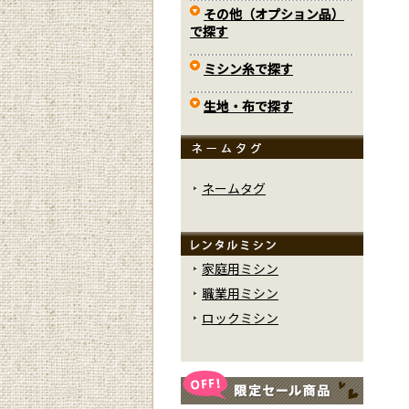
その他（オプション品）
で探す
ミシン糸で探す
生地・布で探す
ネームタグ
家庭用ミシン
職業用ミシン
ロックミシン