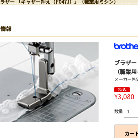
ラザー 「ギャザー押え（F047J）」（職業用ミシン）
品情報
ブラザー 
（職業用
メーカー希望
¥3,080
数量