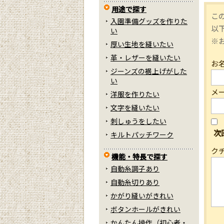
用途で探す
こ
入園準備グッズを作りた
以
い
※
厚い生地を縫いたい
革・レザーを縫いたい
お
ジーンズの裾上げがした
い
メ
洋服を作りたい
文字を縫いたい
刺しゅうをしたい
次
キルトパッチワーク
ク
機能・特長で探す
自動糸調子あり
自動糸切りあり
かがり縫いがきれい
ボタンホールがきれい
かんたん操作（初心者・