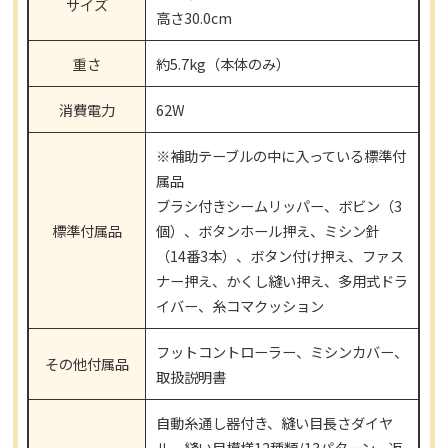
サイズ
高さ30.0cm
重さ
約5.7kg（本体のみ）
消費電力
62W
※補助テーブルの中に入っている標準付
属品
ブラシ付きシームリッパー、ボビン（3
標準付属品
個）、ボタンホール押え、ミシン針
（14番3本）、ボタン付け押え、ファス
ナー押え、かくし縫い押え、多用式ドラ
イバー、糸コマクッション
フットコントローラー、ミシンカバー、
その他付属品
取扱説明書
自動糸通し器付き、縫い目長さダイヤ
ル、縫い目模様12種類/13パターン、返