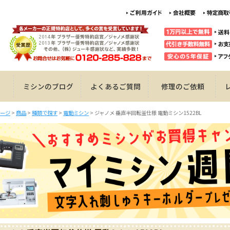
ミシンのブログ
よくあるご質問
修理のご依頼
ージ
>
商品
>
種類で探す
>
電動ミシン
>
ジャノメ 垂直半回転釜仕様 電動ミシン1522BL