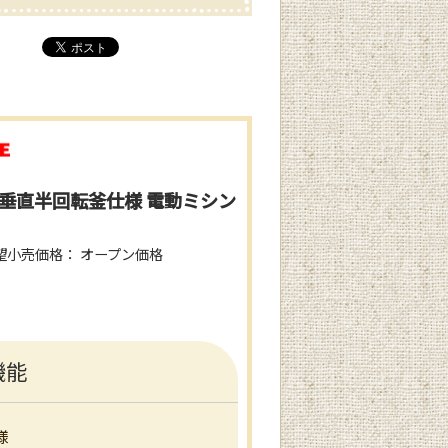
 垂直半回転釜仕様 電動ミシン
望小売価格： オープン価格
機能
様