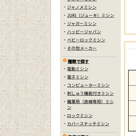
ジャノメミシン
JUKI（ジューキ）ミシン
ジャガーミシン
ハッピージャパン
ベビーロックミシン
その他メーカー
種類で探す
電動ミシン
電子ミシン
コンピューターミシン
刺しゅう機能付きミシン
職業用（直線専用）ミシ
ン
ロックミシン
カバーステッチミシン