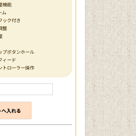
整機能
ーム
フック付き
調整
整
ップボタンホール
フィード
ントローラー操作