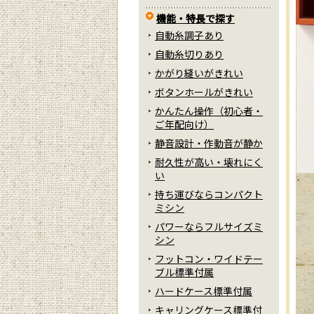
機能・特長で探す
自動糸調子あり
自動糸切りあり
かがり縫いがきれい
ボタンホールがきれい
かんたん操作（初心者・
ご年配向け）
静音設計・作動音が静か
耐久性が高い・壊れにく
い
持ち運びならコンパクト
ミシン
パワーならフルサイズミ
シン
フットコン・ワイドテー
ブル標準付属
ハードケース標準付属
キャリングケース標準付