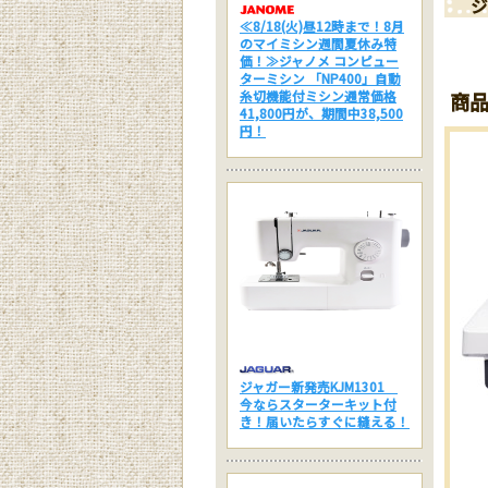
ジ
≪8/18(火)昼12時まで！8月
のマイミシン週間夏休み特
価！≫ジャノメ コンピュー
ターミシン 「NP400」自動
糸切機能付ミシン通常価格
商
41,800円が、期間中38,500
円！
ジャガー新発売KJM1301
今ならスターターキット付
き！届いたらすぐに縫える！