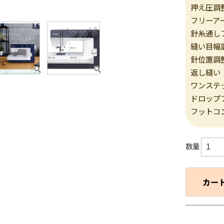
押え圧調
フリーア
針糸通し
縫い目幅
針位置調
返し縫い
ワンステ
ドロップ
フットコ
数量