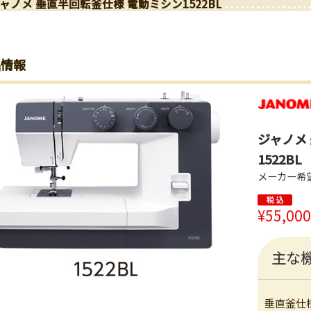
ャノメ 垂直半回転釜仕様 電動ミシン1522BL
品情報
ジャノメ
1522BL
メーカー希
¥55,000
主な
垂直釜仕