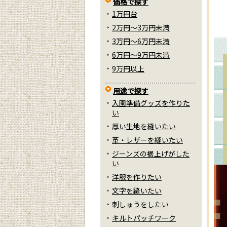
価格で探す
1万円台
2万円～3万円未満
3万円～6万円未満
6万円～9万円未満
9万円以上
用途で探す
入園準備グッズを作りた
い
厚い生地を縫いたい
革・レザーを縫いたい
ジーンズの裾上げがした
い
洋服を作りたい
文字を縫いたい
刺しゅうをしたい
キルトパッチワーク