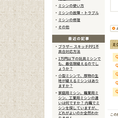
ミシンの使い方
ミシンの故障・トラブル
ミシンの修理
その他
ミ
ブラザー スキッチPP1不
具合対応方法
1万円以下の玩具ミシンで
も、最低限縫えるのでし
ょうか？
小型ミシンで、厚物の生
地が縫えるミシンはあり
ますか？
家庭用ミシン、職業用ミ
シン、工業用ミシンの違
いは何ですか？ 内職でミ
シンを探していますが、
どれがよいのか全然わか
この
りません。