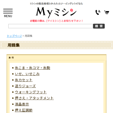
MENU
トップページ
>
用語集
用語集
糸こま・糸コマ・糸駒
いせ、いせこみ
糸カセット
送りジョーズ
ウォーキングフット
押さえ・アタッチメント
液晶表示
押え圧調節