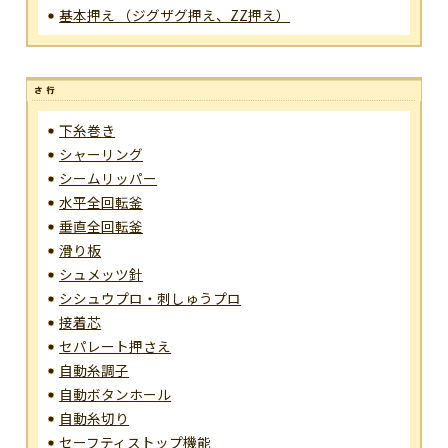
基本押え （ジグザグ押え、ZZ押え）
下糸巻き
シャーリング
シームリッパー
水平全回転釜
垂直全回転釜
滑り板
シュメッツ針
シシュウプロ・刺しゅうプロ
接着芯
セパレート押さえ
自動糸調子
自動ボタンホール
自動糸切り
セーフティストップ機能