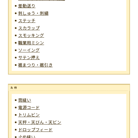
差動送り
刺しゅう・刺繍
ステッチ
スカラップ
スモッキング
職業用ミシン
ソーイング
サテン押え
裾まつり・裾引き
筒縫い
電源コード
トリムビン
天秤・天びん・天ビン
ドロップフィード
止め縫い