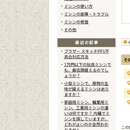
ミシンの使い方
ミシンの故障・トラブル
ミシンの修理
その他
ブラザー スキッチPP1不
具合対応方法
そ
1万円以下の玩具ミシンで
も、最低限縫えるのでし
ょうか？
小型ミシンで、厚物の生
地が縫えるミシンはあり
ますか？
家庭用ミシン、職業用ミ
シン、工業用ミシンの違
いは何ですか？ 内職でミ
シンを探していますが、
どれがよいのか全然わか
この
りません。