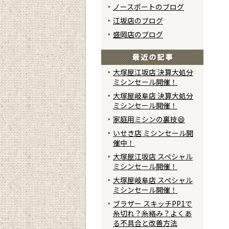
ノースポートのブログ
江坂店のブログ
盛岡店のブログ
大塚屋江坂店 決算大処分
ミシンセール開催！
大塚屋岐阜店 決算大処分
ミシンセール開催！
家庭用ミシンの裏技😄
いせき店 ミシンセール開
催中！
大塚屋江坂店 スペシャル
ミシンセール開催！
大塚屋岐阜店 スペシャル
ミシンセール開催！
ブラザー スキッチPP1で
糸切れ？糸絡み？よくあ
る不具合と改善方法