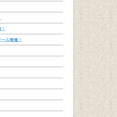
！
催！
セール開催！