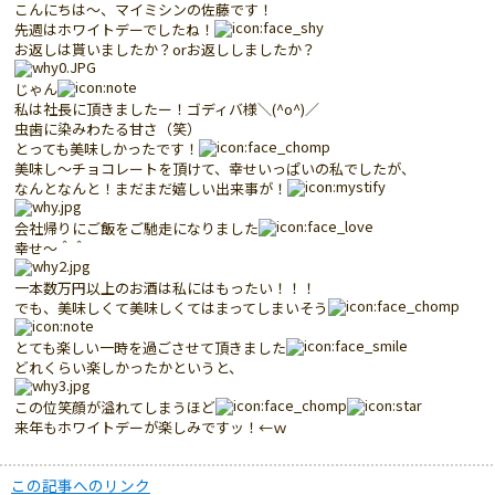
こんにちは～、マイミシンの佐藤です！
先週はホワイトデーでしたね！
お返しは貰いましたか？orお返ししましたか？
じゃん
私は社長に頂きましたー！ゴディバ様＼(^o^)／
虫歯に染みわたる甘さ（笑）
とっても美味しかったです！
美味し～チョコレートを頂けて、幸せいっぱいの私でしたが、
なんとなんと！まだまだ嬉しい出来事が！
会社帰りにご飯をご馳走になりました
幸せ～＾＾
一本数万円以上のお酒は私にはもったい！！！
でも、美味しくて美味しくてはまってしまいそう
とても楽しい一時を過ごさせて頂きました
どれくらい楽しかったかというと、
この位笑顔が溢れてしまうほど
来年もホワイトデーが楽しみですッ！←ｗ
この記事へのリンク