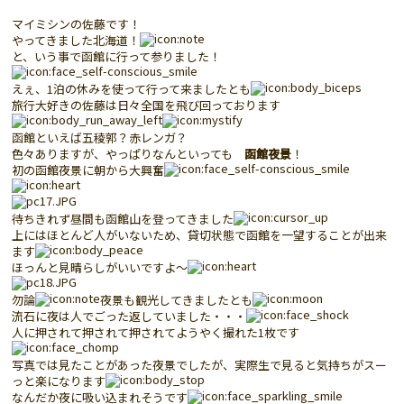
マイミシンの佐藤です！
やってきました北海道！
と、いう事で函館に行って参りました！
えぇ、1泊の休みを使って行って来ましたとも
旅行大好きの佐藤は日々全国を飛び回っております
函館といえば五稜郭？赤レンガ？
色々ありますが、やっぱりなんといっても
函館夜景
！
初の函館夜景に朝から大興奮
待ちきれず昼間も函館山を登ってきました
上にはほとんど人がいないため、貸切状態で函館を一望することが出来
ます
ほっんと見晴らしがいいですよ～
勿論
夜景も観光してきましたとも
流石に夜は人でごった返していました・・・
人に押されて押されて押されてようやく撮れた1枚です
写真では見たことがあった夜景でしたが、実際生で見ると気持ちがスー
っと楽になります
なんだか夜に吸い込まれそうです