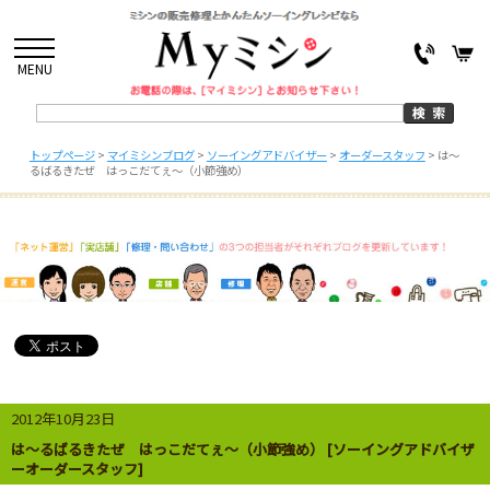
MENU
トップページ
>
マイミシンブログ
>
ソーイングアドバイザー
>
オーダースタッフ
>
は～
るばるきたぜ はっこだてぇ～（小節強め）
2012年10月23日
は～るばるきたぜ はっこだてぇ～（小節強め） [ソーイングアドバイザ
ーオーダースタッフ]