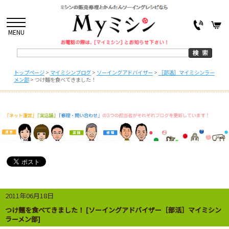
MENU
トップページ
>
マイミシンブログ
>
ソーイングアドバイザー
>
［部活］マイミシンラー
メン部
>
つけ麺を食べてきました！
2011年06月18日
つけ麺を食べてきました！ [ソーイングアドバイザー［部活］マイミシン
ラーメン部]