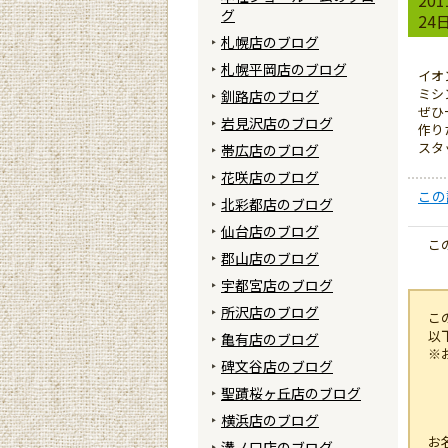
グ
24
札幌店のブログ
札幌平岡店のブログ
イオ
ミシ
釧路店のブログ
ぜひ
岩見沢店のブログ
作り
スタ
帯広店のブログ
花咲店のブログ
この
北彩都店のブログ
仙台店のブログ
こ
郡山店のブログ
宇都宮店のブログ
所沢店のブログ
こ
以
亀有店のブログ
※
碑文谷店のブログ
聖蹟桜ヶ丘店のブログ
横浜店のブログ
お
溝ノ口店のブログ