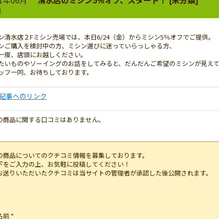
日
ン清水店２Fミシン売場では、本日6/24（金）からミシン5％オフでご提供。
ンご購入を検討中の方、ミシン選びに迷っていらっしゃる方、
一度、店頭にお越しください。
たいものやソーイングのお話をしてみると、だんだんご希望のミシンが見え
ッフ一同、お待ちしております。
記事へのリンク
の商品に関する口コミはありません。
の商品についてのクチコミ情報を募集しております。
下をご入力の上、お気軽に投稿してください！
お送りいただいたクチコミは当サイトの管理者が承認した後公開されます。
名前
*