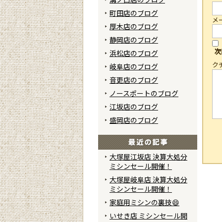
町田店のブログ
メ
厚木店のブログ
静岡店のブログ
次
浜松店のブログ
ク
岐阜店のブログ
音更店のブログ
ノースポートのブログ
江坂店のブログ
盛岡店のブログ
大塚屋江坂店 決算大処分
ミシンセール開催！
大塚屋岐阜店 決算大処分
ミシンセール開催！
家庭用ミシンの裏技😄
いせき店 ミシンセール開