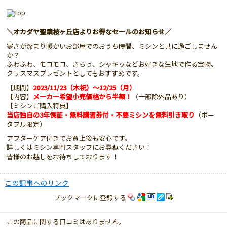
＼オカダヤ聖蹟桜ヶ丘店よりお得なセールのお知らせ／
寒さが深まり暖かいお部屋でのおうち時間、ミシンと共に過ごしません
か？
ふわふわ、モコモコ、さらっ、シャキッなどお好きな生地で作る宝物。
クリスマスプレゼントとしてもおすすめです。
【期間】
2023/11/23（木祝）～12/25（月）
【内容】
メーカー希望小売価格から半額！
（一部除外品あり）
【ミシンご購入特典】
当店独自の3年保証・無料講習券付・不要ミシンを無料引き取り
（ポー
タブル限定）
アフターケア付きでお買上後も安心です。
詳しくはミシン専門スタッフにお尋ねください！
皆様のお越しをお待ちしております！
この記事へのリンク
ブックマークに登録する
この商品に関する口コミはありません。