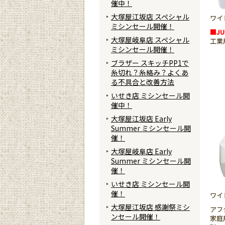
催中！
大塚屋江坂店 スペシャル
ワイ
ミシンセール開催！
■JUK
大塚屋岐阜店 スペシャル
工業
ミシンセール開催！
ブラザー スキッチPP1で
糸切れ？糸絡み？よくあ
る不具合と改善方法
いせき店 ミシンセール開
催中！
大塚屋江坂店 Early
Summer ミシンセール開
催！
大塚屋岐阜店 Early
Summer ミシンセール開
催！
いせき店 ミシンセール開
催！
ワイ
大塚屋江坂店 感謝祭ミシ
アフ
ンセール開催！
家庭