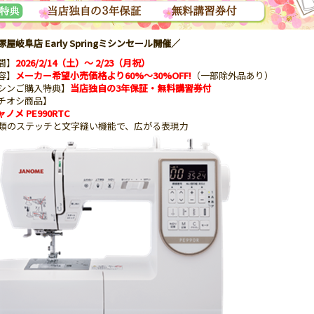
屋岐阜店 Early Springミシンセール開催／
間】
2026/2/14（土）～ 2/23（月祝）
容】
メーカー希望小売価格より60%～30%OFF!
（一部除外品あり）
シンご購入特典】
当店独自の3年保証・無料講習券付
チオシ商品】
ノメ PE990RTC
種類のステッチと文字縫い機能で、広がる表現力