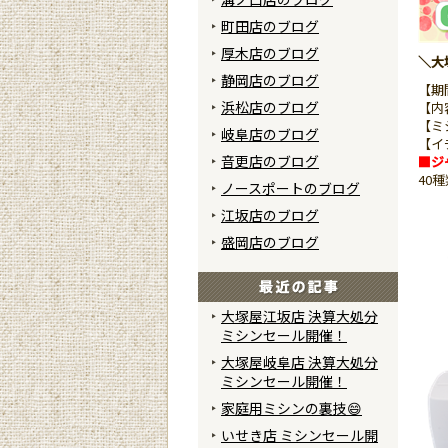
町田店のブログ
厚木店のブログ
＼大塚
静岡店のブログ
【期
浜松店のブログ
【内
【ミ
岐阜店のブログ
【イ
音更店のブログ
■ジャ
40
ノースポートのブログ
江坂店のブログ
盛岡店のブログ
大塚屋江坂店 決算大処分
ミシンセール開催！
大塚屋岐阜店 決算大処分
ミシンセール開催！
家庭用ミシンの裏技😄
いせき店 ミシンセール開