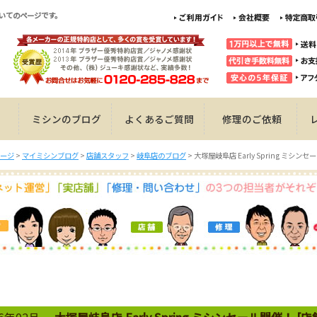
についてのページです。
ミシンのブログ
よくあるご質問
修理のご依頼
ージ
>
マイミシンブログ
>
店舗スタッフ
>
岐阜店のブログ
>
大塚屋岐阜店 Early Spring ミシン
26年02月
大塚屋岐阜店 Early Spring ミシンセール開催！