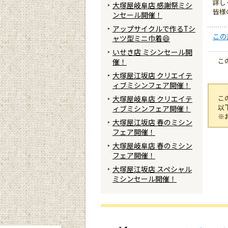
詳し
大塚屋岐阜店 感謝祭ミシ
皆様
ンセール開催！
アップサイクルで作るTシ
この
ャツ型ミニ巾着😄
いせき店 ミシンセール開
こ
催！
大塚屋江坂店 クリエイテ
ィブミシンフェア開催！
こ
大塚屋岐阜店 クリエイテ
以
ィブミシンフェア開催！
※
大塚屋江坂店 春のミシン
フェア開催！
大塚屋岐阜店 春のミシン
フェア開催！
大塚屋江坂店 スペシャル
ミシンセール開催！