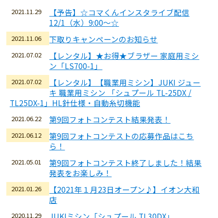
2021.11.29
【予告】☆コマくんインスタライブ配信
12/1（水）9:00～☆
2021.11.06
下取りキャンペーンのお知らせ
2021.07.02
【レンタル】★お得★ブラザー 家庭用ミシ
ン「LS700-1」
2021.07.02
【レンタル】【職業用ミシン】JUKI ジュー
キ 職業用ミシン 「シュプール TL-25DX /
TL25DX-1」HL針仕様・自動糸切機能
2021.06.22
第9回フォトコンテスト結果発表！
2021.06.12
第9回フォトコンテストの応募作品はこち
ら！
2021.05.01
第9回フォトコンテスト終了しました！結果
発表をお楽しみ！
2021.01.26
【2021年１月23日オープン♪】イオン大和
店
2020.11.29
JUKIミシン「シュプール TL30DX」