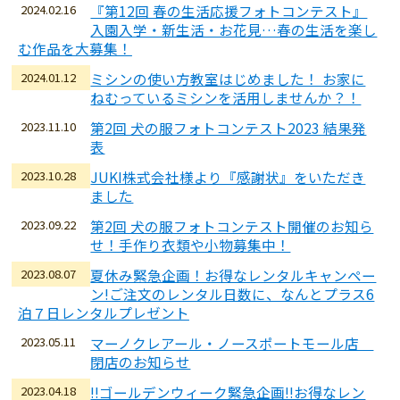
2024.02.16
『第12回 春の生活応援フォトコンテスト』
入園入学・新生活・お花見…春の生活を楽し
む作品を大募集！
2024.01.12
ミシンの使い方教室はじめました！ お家に
ねむっているミシンを活用しませんか？！
2023.11.10
第2回 犬の服フォトコンテスト2023 結果発
表
2023.10.28
JUKI株式会社様より『感謝状』をいただき
ました
2023.09.22
第2回 犬の服フォトコンテスト開催のお知ら
せ！手作り衣類や小物募集中！
2023.08.07
夏休み緊急企画！お得なレンタルキャンペー
ン!ご注文のレンタル日数に、なんとプラス6
泊７日レンタルプレゼント
2023.05.11
マーノクレアール・ノースポートモール店
閉店のお知らせ
2023.04.18
!!ゴールデンウィーク緊急企画!!お得なレン