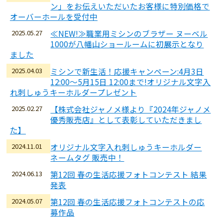
ン」をお伝えいただいたお客様に特別価格で
オーバーホールを受付中
2025.05.27
≪NEW!≫職業用ミシンのブラザー ヌーベル
1000が八幡山ショールームに初展示となり
ました
2025.04.03
ミシンで新生活！応援キャンペーン:4月3日
12:00～5月15日 12:00まで!オリジナル文字入
れ刺しゅうキーホルダープレゼント
2025.02.27
【株式会社ジャノメ様より『2024年ジャノメ
優秀販売店』として表彰していただきまし
た】
2024.11.01
オリジナル文字入れ刺しゅうキーホルダー
ネームタグ 販売中！
2024.06.13
第12回 春の生活応援フォトコンテスト 結果
発表
2024.05.07
第12回 春の生活応援フォトコンテストの応
募作品