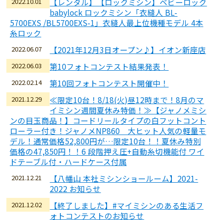
2022.10.01
【レンタル】【ロックミシン】ベビーロック
babylock ロックミシン「衣縫人 BL-
5700EXS /BL5700EXS-1」衣縫人最上位機種モデル 4本
糸ロック
2022.06.07
【2021年12月3日オープン♪】イオン新座店
2022.06.03
第10フォトコンテスト結果発表！
2022.02.14
第10回フォトコンテスト開催中！
2021.12.29
≪限定10台！8/18(火)昼12時まで！8月のマ
イミシン週間夏休み特価！≫【ジャノメミシ
ンの目玉商品！】コードリールタイプの白フットコント
ローラー付き！ジャノメNP860 大ヒット人気の軽量モ
デル！通常価格52,800円が…限定10台！！夏休み特別
価格の47,850円！！6 段階押え圧+自動糸切機能付 ワイ
ドテーブル付・ハードケース付属
2021.12.21
【八幡山 本社ミシンショールーム】2021-
2022 お知らせ
2021.12.02
【終了しました】#マイミシンのある生活フ
ォトコンテストのお知らせ