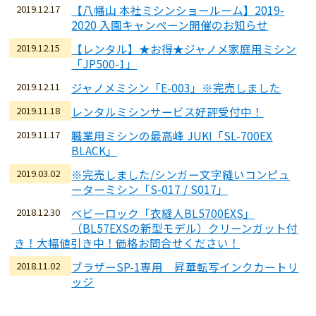
2019.12.17
【八幡山 本社ミシンショールーム】2019-
2020 入園キャンペーン開催のお知らせ
2019.12.15
【レンタル】★お得★ジャノメ家庭用ミシン
「JP500-1」
2019.12.11
ジャノメミシン「E-003」※完売しました
2019.11.18
レンタルミシンサービス好評受付中！
2019.11.17
職業用ミシンの最高峰 JUKI「SL-700EX
BLACK」
2019.03.02
※完売しました/シンガー文字縫いコンピュ
ーターミシン「S-017 / S017」
2018.12.30
ベビーロック「衣縫人BL5700EXS」
（BL57EXSの新型モデル）クリーンガット付
き！大幅値引き中！価格お問合せください！
2018.11.02
ブラザーSP-1専用 昇華転写インクカートリ
ッジ