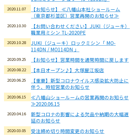
2020.11.07
【お知らせ】 ≪八幡山本社ショールーム
（東京都杉並区）営業再開のお知らせ≫
2020.10.30
【お問い合わせください】JUKI（ジューキ）
職業用ミシン TL-2020PE
2020.10.28
JUKI（ジューキ）ロックミシン「 MO-
114DN / MO114DN 」
2020.09.25
【お知らせ】営業時間を通常時間に戻します
2020.08.22
【本日オープン♪】大塚屋江坂店
2020.06.25
【重要】新型コロナウイルス感染拡大防止に
伴う、時短営業のお知らせ
2020.06.15
≪八幡山ショールームの営業再開のお知らせ
≫2020.06.15
2020.04.16
新型コロナの影響による欠品や納期の大幅遅
延のお知らせ
2020.03.05
受注締め切り時間変更のお知らせ