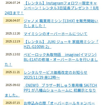
2026.07.24
【レンタル】Instagramフォロワー限定キャ
ンペーン！レンタル3日延長プレゼント！8月
24日まで！
2026.04.07
ジャノメ 職業用ミシン [13HX] を販売開始い
たしました！
2025.12.20
マイミシンのオーバーホールについて
2025.12.19
【レンタル】 JUKI ジューキ 家庭用ミシン「
HZL-G100W-2」
2025.12.02
ベビーロック糸取物語 imagine(イマジン)
BL-E1ATの修理・オーバーホールを行いまし
た！
2025.11.21
レンタルサービス価格改定のお知らせ
2025/11/29 昼12時～
2025.09.02
《NEW!》 ブラザー刺しゅう専用機 SKiTCH
PP1 が八幡山ショールームに 初展示となり
ました。
2025.07.15
お申込みの際「オーバーホールキャンペー