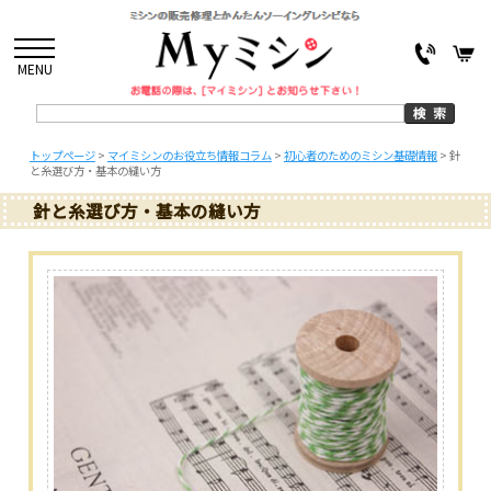
MENU
トップページ
>
マイミシンのお役立ち情報コラム
>
初心者のためのミシン基礎情報
>
針
と糸選び方・基本の縫い方
針と糸選び方・基本の縫い方