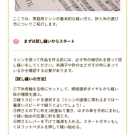
ここでは、家庭用ミシンの基本的な縫い方と、針と糸の選び
方についてご紹介します。
まずは試し縫いからスタート
ミシンを使って作品を作る前には、必ず布の端切れを使って試
し縫いをしてください。糸調子や針の太さがその布にあって
いるかを確認する必要があります。
【試し縫いの方法】
①下糸巻軸を左側にセットして、模様選択ダイヤルから縫い
目の種類を選ぶ。
②縫うスピードを選択する（ミシンの速度に慣れるまでは一
番遅いスピードで縫うとよいでしょう）。
③押さえの下に布を2枚重ねて置き、はずみ車を手前にまわし
て縫い始めの位置に針を落とす。
④押さえレバーを下げて電源を入れる。スタートボタンもし
くはフットペダルを押して縫い始める。