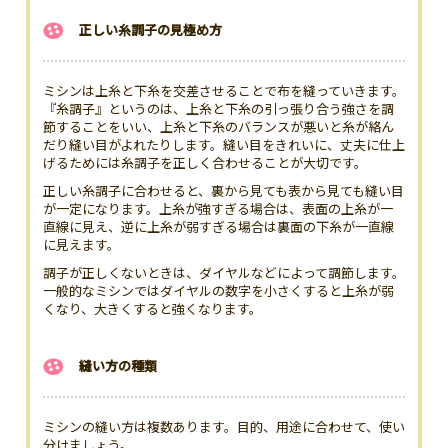
正しい糸調子の見極め方
ミシンは上糸と下糸を交差させることで布を縫っていきます。
『糸調子』というのは、上糸と下糸の引っ張り合う強さを調
節することをいい、上糸と下糸のバランスが悪いと糸が絡ん
だり縫い目がよれたりします。縫い目をきれいに、丈夫に仕上
げるためには糸調子を正しく合わせることが大切です。
正しい糸調子に合わせると、裏から見ても表から見ても縫い目
が一定になります。上糸が強すぎる場合は、表面の上糸が一
直線に見え、逆に上糸が弱すぎる場合は裏面の下糸が一直線
に見えます。
調子が正しくないときは、ダイヤルなどによって調節します。
一般的なミシンではダイヤルの数字を小さくすると上糸が弱
くなり、大きくすると強くなります。
縫い方の種類
ミシンの縫い方は複数あります。目的、用途に合わせて、使い
分けましょう。