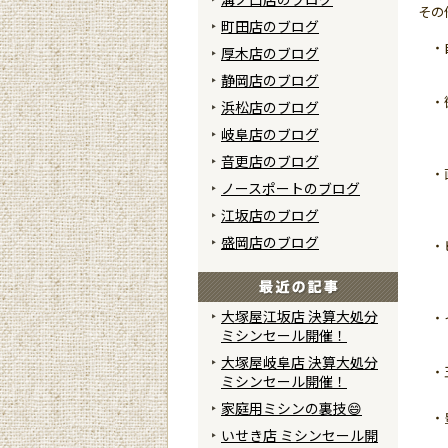
その
町田店のブログ
・自
厚木店のブログ
ご
静岡店のブログ
・微
浜松店のブログ
そ
岐阜店のブログ
薄
音更店のブログ
・直
ノースポートのブログ
簡
そ
江坂店のブログ
盛岡店のブログ
・ピ
そ
そ
大塚屋江坂店 決算大処分
・イ
ミシンセール開催！
角
大塚屋岐阜店 決算大処分
・玉
ミシンセール開催！
玉
家庭用ミシンの裏技😄
・豊
いせき店 ミシンセール開
ワ