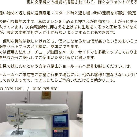
に文字縫いの機能が搭載されており、様々なフォントがそろっ
い始めと返し縫い速度設定：スタート時と返し縫い時の速度を3段階で設定
の便利な機能の中で、私はミシンを止めると押さえが自動で少し上がるピポ
入っています。方向転換時に押さえを上げずに生地をくるっと回せるのがな
が、設定の変更で押さえが上がらないようにすることもできます。
、便利な機能は欲しいけれども、使いこなせるか自信が無いという方もいら
器をセットするのと同様に、簡単にできます。
では使用方法のユーチューブ動画をメーカーサイドでも多数アップしており
を見ながらご安心してご使用いただけるかと思います。
を見て試したいという方は八幡山ショールームへ是非お越しくださいませ。
ールームへご来店をご希望されます場合には、他のお客様と重ならないよう
しておりますので、できましたらご予約いただけると助かります。
3-3329-1091 / 0120-285-828