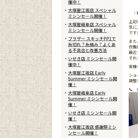
催中！
更
大塚屋江坂店 スペシャル
・縫
ミシンセール開催！
上記
大塚屋岐阜店 スペシャル
気に
ミシンセール開催！
です
ブラザー スキッチPP1で
また
糸切れ？糸絡み？よくあ
炊飯
る不具合と改善方法
最近
それ
いせき店 ミシンセール開
催中！
実機
大塚屋江坂店 Early
ショ
Summer ミシンセール開
調整
催！
📞 0
大塚屋岐阜店 Early
Summer ミシンセール開
催！
いせき店 ミシンセール開
催！
大塚屋江坂店 感謝祭ミシ
ンセール開催！