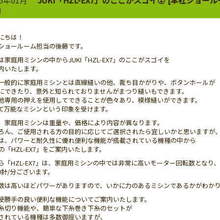
日
にちは！
ショールーム担当の後藤です。
は家庭用ミシンの中からJUKI「HZL-EX7」のここがスゴイを
内いたします。
一般的に家庭用ミシンとは直線縫いの他、裁ち目かがりや、ボタンホールが
にできたり、意外と知られておりませんがまつり縫いもできます。
他専用の押えを使用してできることが色々あり、模様縫いができます。
て万能なミシンという印象を受けます。
、家庭用ミシンは重量や、価格により内容が異なります。
ろん、ご使用される方の目的に応じてご選択されたら宜しいかと思いますが
は、パワーと耐久性に優れ便利な機能が搭載されている機種の中から
KIの「HZL-EX7」をご案内いたします。
ら「HZL-EX7」は、家庭用ミシンの中では非常に高いモーター回転数となり、
50針/分ございます。
数は高いほどパワーがありますので、いかに力のあるミシンであるかがわか
使勝手の良い便利な機能についてご案内いたします。
糸切り機能や、簡単な下糸巻き下糸のセットが
されている機種は多数御座いますが、