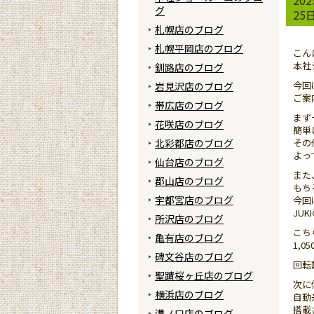
グ
25
札幌店のブログ
札幌平岡店のブログ
こん
本社
釧路店のブログ
今回
岩見沢店のブログ
ご案
帯広店のブログ
まず
花咲店のブログ
簡単
北彩都店のブログ
その
よっ
仙台店のブログ
また
郡山店のブログ
もち
宇都宮店のブログ
今回
JU
所沢店のブログ
こち
亀有店のブログ
1,0
碑文谷店のブログ
回転
聖蹟桜ヶ丘店のブログ
次に
横浜店のブログ
自動
搭載
溝ノ口店のブログ