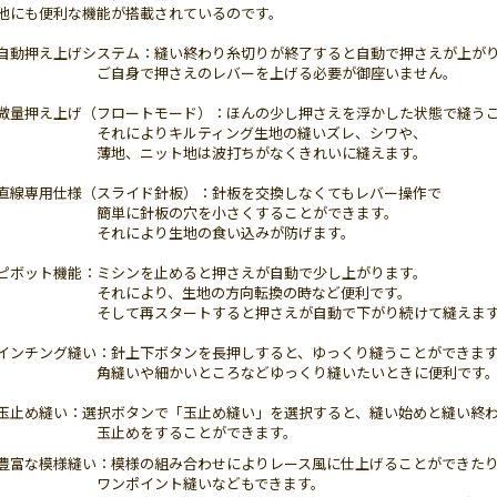
他にも便利な機能が搭載されているのです。
動押え上げシステム：縫い終わり糸切りが終了すると自動で押さえが上が
自身で押さえのレバーを上げる必要が御座いません。
量押え上げ（フロートモード）：ほんの少し押さえを浮かした状態で縫う
れによりキルティング生地の縫いズレ、シワや、
地、ニット地は波打ちがなくきれいに縫えます。
線専用仕様（スライド針板）：針板を交換しなくてもレバー操作で
単に針板の穴を小さくすることができます。
れにより生地の食い込みが防げます。
ボット機能：ミシンを止めると押さえが自動で少し上がります。
れにより、生地の方向転換の時など便利です。
して再スタートすると押さえが自動で下がり続けて縫えます
ンチング縫い：針上下ボタンを長押しすると、ゆっくり縫うことができま
縫いや細かいところなどゆっくり縫いたいときに
止め縫い：選択ボタンで「玉止め縫い」を選択すると、縫い始めと縫い終
止めをすることができます。
富な模様縫い：模様の組み合わせによりレース風に仕上げることができた
ンポイント縫いなどもできます。