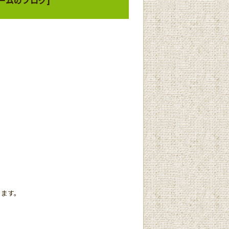
、
ります。