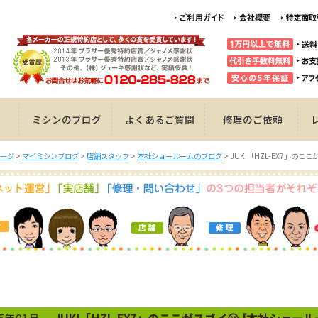
ミシンのブログ
よくあるご質問
修理のご依頼
ージ
>
マイミシンブログ
>
店舗スタッフ
>
本社ショールームのブログ
>
JUKI「HZL-EX7」のここ
25年01月
JUKI「HZL-EX7」のここがスゴイ😮 [本社ショー