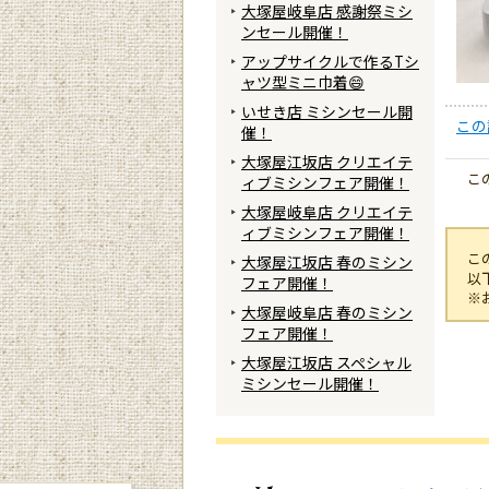
大塚屋岐阜店 感謝祭ミシ
ンセール開催！
アップサイクルで作るTシ
ャツ型ミニ巾着😄
いせき店 ミシンセール開
この
催！
大塚屋江坂店 クリエイテ
こ
ィブミシンフェア開催！
大塚屋岐阜店 クリエイテ
ィブミシンフェア開催！
こ
大塚屋江坂店 春のミシン
以
フェア開催！
※
大塚屋岐阜店 春のミシン
フェア開催！
大塚屋江坂店 スペシャル
ミシンセール開催！